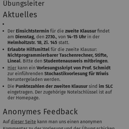
Übungsleiter
Aktuelles
Der
Einsichtstermin
für die
zweite Klausur
findet
am
Dienstag
, den
27.10
.
, von
14-15 Uhr
in der
Helmholtzstr. 18
,
Zi. 145
statt.
Erlaubte Hilfsmittel
für die zweite Klausur:
Nichtprogrammierbarer Taschenrechner, Stifte,
Lineal
. Bitte den
Studentenausweis mitbringen
.
Hier
kann ein
Vorlesungsskript von Prof. Schmidt
zur einführenden
Stochastikvorlesung für Wiwis
heruntergeladen werden.
Die
Punktezahlen der zweiten Klausur
sind
im SLC
eingetragen. Der zugehörige Notelschlüssel ist auf
der Homepage.
Anonymes Feedback
Auf
dieser Seite
kann man uns einen anonymen
Kommentar zu der Vorlesung und der Übung schicken.