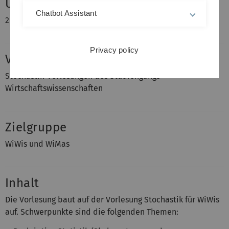
Umfang
Chatbot Assistant
2 Stunden Vorlesung + 1 Stunde Übung
Privacy policy
Voraussetzungen
Stochastik-Vorlesungen des Studiengangs
Wirtschaftswissenschaften
Zielgruppe
WiWis und WiMas
Inhalt
Die Vorlesung baut auf der Vorlesung Stochastik für WiWis
auf. Schwerpunkte sind die folgenden Themen: