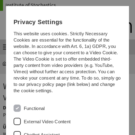
Skip
Skip
Skip
Skip
Institute of Stochastics
to
to
to
to
main
content
footer
search
Privacy Settings
navigation
This website uses cookies. Strictly Necessary
Cookies are essential for the functionality of the
website. In accordance with Art. 6, 1a) GDPR, you
Menu
can choose to give your consent to a Video Cookie.
The Video Cookie is set to offer embedded third-
Institute of Stochastics
...
Wirtschaftsstatistik
party content from video providers (e.g. YouTube,
Vimeo) without further access protection. You can
revoke your consent at any time. To do so, simply go
Wirtschaftsstatistik
to our privacy policy page (link below) and change
the cookie settings.
Veranstalter
Dozent
Functional
Prof. Dr. Evgeny Spodarev
External Video Content
Übungsleiter
Wolfgang Karcher
Chatbot Assistant