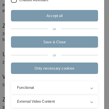
Prof. Dr. Volker Schmidt
Prof. Dr. Evgeny Spodarev
Accept all
Zeit und Ort
or
Zeit und Ort der Vorträge werden jeweils separat
bekanntgegeben (siehe unten).
Save & Close
Umfang
or
2 Semesterwochenstunden
Only necessary cookies
Voraussetzungen
Stochastik-Vorlesungen
Functional
Zielgruppe
External Video Content
Studenten im Haupt- bzw. Masterstudium, insbesondere