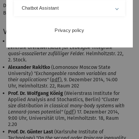
Diplomanden und Masterstudenten im stochastischen
Chatbot Assistant
Bereich, Doktoranden
Vorträge
Privacy policy
28. Oktober, 14:15: Jürgen Kampf:
Funktionale
Zentrale Grenzwertsätze für Lebesgue-Integrale
quasi-assoziierter zufälliger Felder.
Helmholtzstr. 22,
2. Stock.
Alexander Rakitko
(Lomonosov Moscow State
University)
"Exchangeable random variables and
their applications"
(
pdf
), 9. Dezember 2014, 14:00
Uhr, Helmholtzstr. 22, Raum 202
Prof. Dr. Wolfgang König
(Weierstrass Institute for
Applied Analysis and Stochastics, Berlin)
"Cluster
size distribution in classical many-body systems with
Lennard-Jones potential"
(
pdf
) 17. Dezember 2014,
9:00 Uhr, Universität Ulm, Helmholtzstr. 18, Raum
2.20
Prof. Dr. Günter Last
(Karlsruhe Institute of
Technology)
"On the second order Poincare inequality