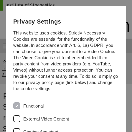
Skip
Skip
Skip
Skip
Institute of Stochastics
to
to
to
to
main
content
footer
search
Privacy Settings
navigation
This website uses cookies. Strictly Necessary
Cookies are essential for the functionality of the
website. In accordance with Art. 6, 1a) GDPR, you
Menu
can choose to give your consent to a Video Cookie.
The Video Cookie is set to offer embedded third-
party content from video providers (e.g. YouTube,
Institute of
Forschungsseminar Stochastische
Vimeo) without further access protection. You can
...
Stochastics
Geometrie
revoke your consent at any time. To do so, simply go
to our privacy policy page (link below) and change
the cookie settings.
Forschungsseminar
Stochastische Geometrie und
Functional
räumliche Statistik
External Video Content
Seminarleiter
Chatbot Assistant