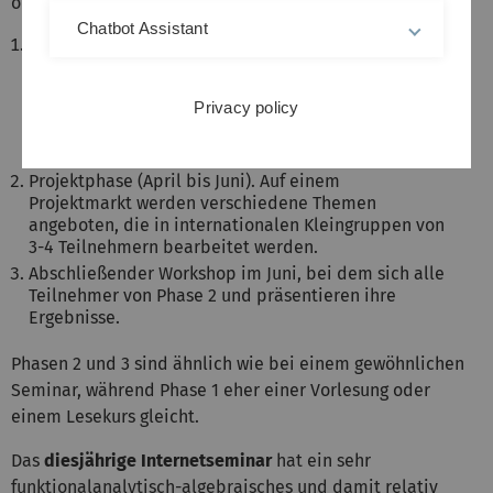
organisiert und gliedert sich in drei Phasen:
Chatbot Assistant
Vorlesungsphase (Oktober bis Februar). In dieser
Phase wird wöchentlich eine Vorlesung auf der
Homepage des Seminars veröffentlicht. Diese wird
Privacy policy
von den Teilnehmern studiert und dann beim
wöchentlichen Treffen diskutiert. Bei diesen Treffen
werden auch die Übungsaufgaben besprochen.
Projektphase (April bis Juni). Auf einem
Projektmarkt werden verschiedene Themen
angeboten, die in internationalen Kleingruppen von
3-4 Teilnehmern bearbeitet werden.
Abschließender Workshop im Juni, bei dem sich alle
Teilnehmer von Phase 2 und präsentieren ihre
Ergebnisse.
Phasen 2 und 3 sind ähnlich wie bei einem gewöhnlichen
Seminar, während Phase 1 eher einer Vorlesung oder
einem Lesekurs gleicht.
Das
diesjährige Internetseminar
hat ein sehr
funktionalanalytisch-algebraisches und damit relativ