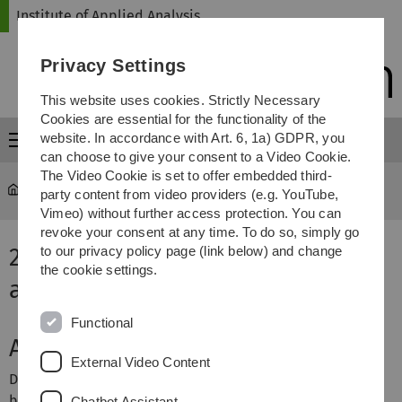
Skip
Skip
Skip
Skip
Institute of Applied Analysis
to
to
to
to
main
content
footer
search
Privacy Settings
navigation
This website uses cookies. Strictly Necessary
Cookies are essential for the functionality of the
website. In accordance with Art. 6, 1a) GDPR, you
Menu
can choose to give your consent to a Video Cookie.
The Video Cookie is set to offer embedded third-
iaa
...
Internetseminar: C*-algebras and dynamics
party content from video providers (e.g. YouTube,
Vimeo) without further access protection. You can
revoke your consent at any time. To do so, simply go
24. Internetseminar: C*-algebras
to our privacy policy page (link below) and change
the cookie settings.
and dynamics
Functional
Aktuelles zur Durchführung
External Video Content
Die Veranstaltung im Wintersemester ist zunächst ein
betreuter Lesekurs. Der Seminarteil besteht dann
Chatbot Assistant