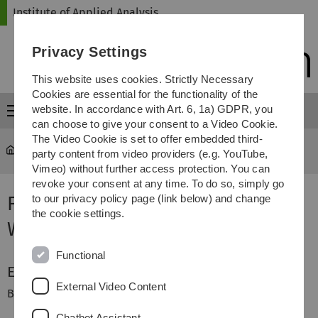
Skip
Skip
Skip
Skip
Institute of Applied Analysis
to
to
to
to
main
content
footer
search
Privacy Settings
navigation
This website uses cookies. Strictly Necessary
Cookies are essential for the functionality of the
website. In accordance with Art. 6, 1a) GDPR, you
Menu
can choose to give your consent to a Video Cookie.
The Video Cookie is set to offer embedded third-
iaa
...
Funktionalanalysis
party content from video providers (e.g. YouTube,
Vimeo) without further access protection. You can
revoke your consent at any time. To do so, simply go
Funktionalanalysis im
to our privacy policy page (link below) and change
the cookie settings.
Wintersemester 10/11
Functional
Erforderliche Vorkenntnisse
External Video Content
Bachelor in Mathematik (oder vergleichbares)
Chatbot Assistant