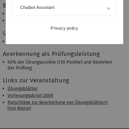
Betreuung
Chatbot Assistant
Dozent:
Prof. Dr. Wolfgang Arendt
Übungsleiter: Dr. Robin Nittka
Privacy policy
Umfang
4+2 SWS, 9 ECTS-Punkte
Anerkennung als Prüfungsleistung
50% der Übungspunkte (130 Punkte) und Bestehen
der Prüfung
Links zur Veranstaltung
Übungsblätter
Vorlesungsskript 2006
Ratschläge zur Bearbeitung von Übungsblättern
(Uni Mainz)