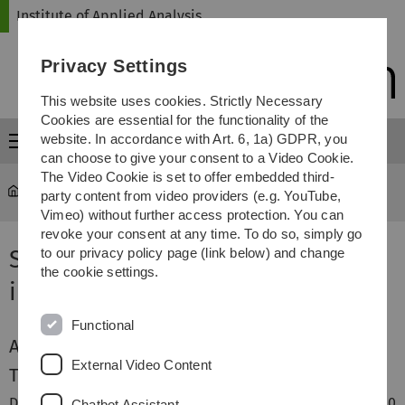
Skip
Skip
Skip
Skip
Institute of Applied Analysis
to
to
to
to
main
content
footer
search
Privacy Settings
navigation
This website uses cookies. Strictly Necessary
Cookies are essential for the functionality of the
website. In accordance with Art. 6, 1a) GDPR, you
Menu
can choose to give your consent to a Video Cookie.
The Video Cookie is set to offer embedded third-
iaa
...
Seminar Harmonische Analyse
party content from video providers (e.g. YouTube,
Vimeo) without further access protection. You can
revoke your consent at any time. To do so, simply go
Seminar Harmonische Analyse
to our privacy policy page (link below) and change
the cookie settings.
im Wintersemester 2011/12
Functional
Aktuelles
External Video Content
Termine und Räume
Das Seminar findet in der Regel wöchentlich freitags um 10
Chatbot Assistant