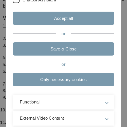
bis 12 Uhr in E60 (He18) statt.
Vorträge
Accept all
28. 10.: Topologische Gruppen & Haar-Maße (Karl
Frank)
or
4. 11: Faltung & Banachalgebren (Felix Joos)
11. 11: Banachalgebren, Gelfand-Transformation
Save & Close
(Clemens Kraus)
18. 11: C*-Algebren (Tilman Giese)
25. 11: Der Satz von Gelfand-Naimark (Tilman Giese)
or
2. 12: Die duale Gruppe und die
Fouriertransformation (Christian Steck)
Only necessary cookies
9. 12: Die Gruppen C*-Algebra (Daniel Hauer)
16. 12: Pontryagin Dualität (Daniel Hauer)
13. 1: Satz von Plancherel & Poissonsche
Functional
Summenformel (Stephan Fackler)
20. 1: Jacobs-de Leeuw-Glicksberg Zerlegung
(Matthias Rapp)
External Video Content
27. 1: Darstellungstheorie & der Satz von Peter-Weyl