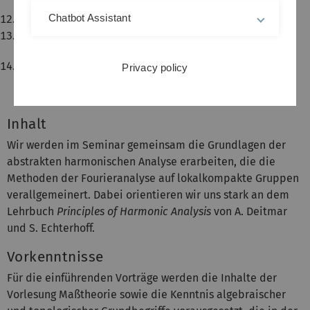
(Raphael Reinauer)
Chatbot Assistant
3. 2: Selbergsche Spurformel (Jochen Glück)
10. 2:
Einführung in die Quantengruppen (Manuel
Bernhard)
17. 2: Heisenberg Gruppe, Stone-von Neumann
Privacy policy
Theorem &
Quantenmechanik (Benedikt Holl)
Inhalt
Wir werden im Seminar gemeinsam die Grundlagen der
abstrakten harmonischen Analyse erarbeiten, die die
Methoden der Fourieranalyse auf lokalkompakte Gruppen
verallgemeinert. Dabei orientieren wir uns stark an dem
Lehrbuch
Principles of Harmonic Analysis
von A. Deitmar
und S. Echterhoff.
Vorkenntnisse
Für die einführenden Vorträge werden die Inhalte der
Vorlesung Maßtheorie sowie die Kenntnis algebraischer