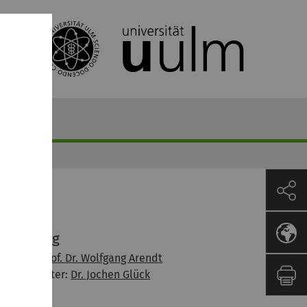
etreuung
Dozent:
Prof. Dr. Wolfgang Arendt
Übungsleiter:
Dr. Jochen Glück
mfang