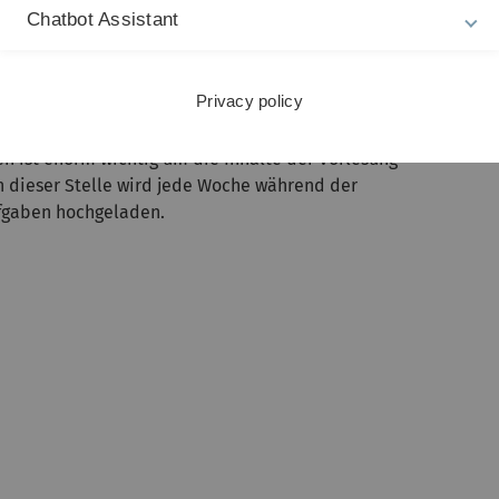
Chatbot Assistant
ungen gibt, wurde für die Analysis 1 und die Lineare
, welches in nachfolgendem Abschnitt beschrieben wird.
Privacy policy
 ist enorm wichtig um die Inhalte der Vorlesung
n dieser Stelle wird jede Woche während der
ufgaben hochgeladen.