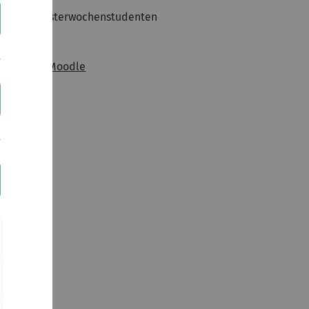
4+2 Semesterwochenstudenten
oodle
Link zum Moodle