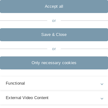
Accept all
M
or
14
Save & Close
n 1.41 und 1.42 in der Helmholtzstraße 22
or
sungen in allen mathematischen Studiengängen. Die
Only necessary cookies
er - und in der darauffolgenden Analysis 2 - lernen
Functional
hen Analysis, welche Sie später in fast allen
 der Mathematik benötigen werden.
External Video Content
en lernen die sehr exakte Sprache der Mathematik
e Beweise nachzuvollziehen und einfachere Beweise