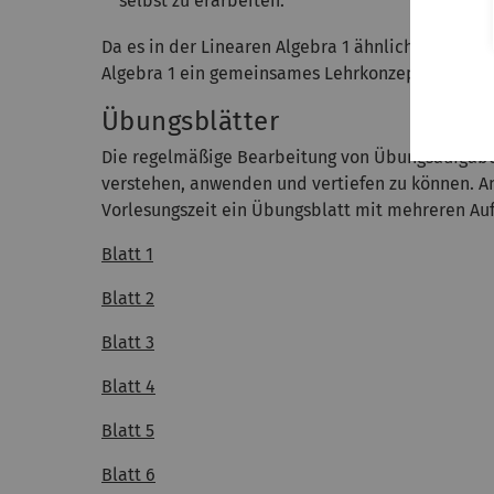
selbst zu erarbeiten.
Da es in der Linearen Algebra 1 ähnliche Zielsetz
Algebra 1 ein gemeinsames Lehrkonzept erstellt
Übungsblätter
Die regelmäßige Bearbeitung von Übungsaufgaben
verstehen, anwenden und vertiefen zu können. A
Vorlesungszeit ein Übungsblatt mit mehreren A
Blatt 1
Blatt 2
Blatt 3
Blatt 4
Blatt 5
Blatt 6