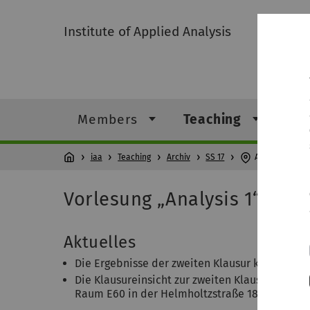
Institute of Applied Analysis
Members
Teaching
Re
iaa
Teaching
Archiv
SS 17
Analysis 1
Vorlesung „Analysis 1“ im
Aktuelles
Die Ergebnisse der zweiten Klausur können i
Die Klausureinsicht zur zweiten Klausur findet 
Raum E60 in der Helmholtzstraße 18 statt.