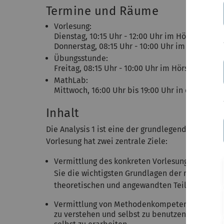
Termine und Räume
Vorlesung:
Dienstag, 10:15 Uhr - 12:00 Uhr im Hörsaal H14
Donnerstag, 08:15 Uhr - 10:00 Uhr im Hörsaal H
Übungsstunde:
Freitag, 08:15 Uhr - 10:00 Uhr im Hörsaal H14
MathLab:
Mittwoch, 16:00 Uhr bis 19:00 Uhr in den Räume
Inhalt
Die Analysis 1 ist eine der grundlegenden Vorle
Vorlesung hat zwei zentrale Ziele:
Vermittlung des konkreten Vorlesungsstoffs: Hi
Sie die wichtigsten Grundlagen der mathematisc
theoretischen und angewandten Teilbereichen
Vermittlung von Methodenkompetenz: Sie werd
zu verstehen und selbst zu benutzen, komplex