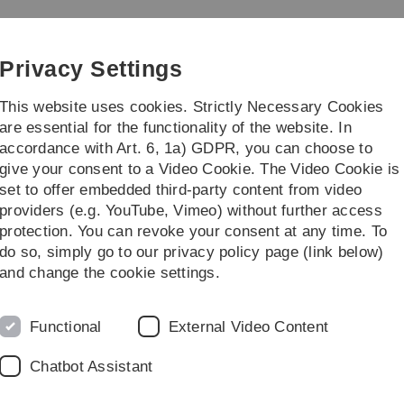
Skip
Skip
Skip
Skip
to
to
to
to
main
content
footer
search
Privacy Settings
navigation
This website uses cookies. Strictly Necessary Cookies
are essential for the functionality of the website. In
accordance with Art. 6, 1a) GDPR, you can choose to
search
Faculty
give your consent to a Video Cookie. The Video Cookie is
set to offer embedded third-party content from video
providers (e.g. YouTube, Vimeo) without further access
protection. You can revoke your consent at any time. To
do so, simply go to our privacy policy page (link below)
 Sommersemester 2019
and change the cookie settings.
B
Functional
External Video Content
m Moodle eingesehen werden.
am Montag, 09.10.2017, von 14:00 bis 15:00 Uhr im
Chatbot Assistant
U