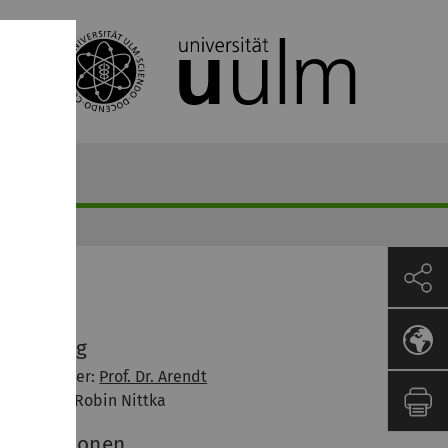
etreuung
Veranstalter:
Prof. Dr. Arendt
Assistent: Robin Nittka
nformationen