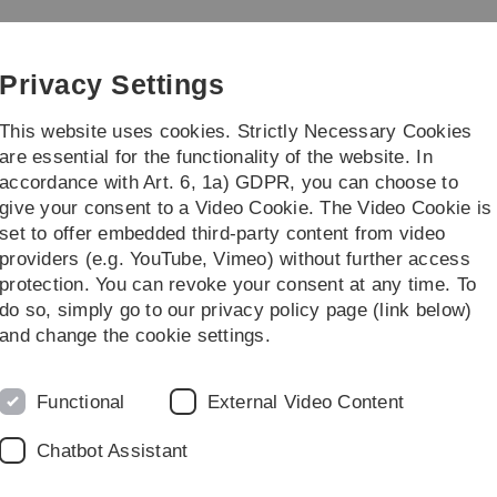
Skip
Skip
Skip
Skip
to
to
to
to
main
content
footer
search
Privacy Settings
navigation
This website uses cookies. Strictly Necessary Cookies
are essential for the functionality of the website. In
accordance with Art. 6, 1a) GDPR, you can choose to
search
Faculty
give your consent to a Video Cookie. The Video Cookie is
set to offer embedded third-party content from video
ionalanalysis
providers (e.g. YouTube, Vimeo) without further access
protection. You can revoke your consent at any time. To
do so, simply go to our privacy policy page (link below)
s im Sommersemester 09
and change the cookie settings.
B
Functional
External Video Content
Chatbot Assistant
is 14 Uhr in O28/2002 stattfinden:
I