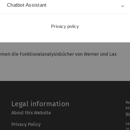
m Institut für Angewandte Analysis dienen.
Chatbot Assistant
esetzt.
Privacy policy
Themen die Funktionalanalysisbücher von Werner und Lax
Legal information
Re
ht
About this Website
We
La
Privacy Policy
27