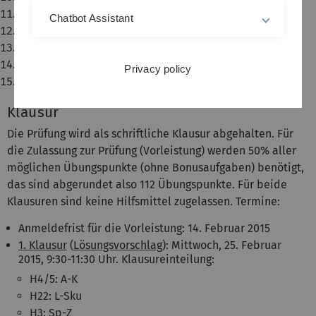
Übungsblatt 11
Chatbot Assistant
Übungsblatt 12
Übungsblatt 13
Übungsblatt 14
Privacy policy
Übungsblatt 15
Klausur
Die Prüfung wird als schriftliche Klausur abgehalten. Für
die Zulassung zur Prüfung (Vorleistung) werden 50% aller
möglichen Übungspunkte (ohne Bonusaufgaben) benötigt,
das sind abgerundet also 112 Übungspunkte. Für beide
Klausuren sind keine Hilfsmittel zugelassen. Termine:
Anmeldefrist für die Vorleistung: 14. Februar 2015
1. Klausur
(
Lösungsvorschlag
): Mittwoch, 25. Februar
2015, 9:30-11:30 Uhr. Klausureinteilung:
H4/5: A-K
H22: L-Sku
H3: Sp-Z