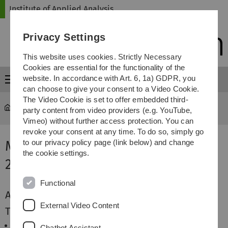
Skip
Skip
Skip
Skip
Institute of Applied Analysis
to
to
to
to
main
content
footer
search
Privacy Settings
navigation
This website uses cookies. Strictly Necessary
Cookies are essential for the functionality of the
website. In accordance with Art. 6, 1a) GDPR, you
Menu
can choose to give your consent to a Video Cookie.
The Video Cookie is set to offer embedded third-
iaa
...
Maßtheorie
party content from video providers (e.g. YouTube,
Vimeo) without further access protection. You can
revoke your consent at any time. To do so, simply go
Maßtheorie im Wintersemester
to our privacy policy page (link below) and change
the cookie settings.
2014/15
Functional
Aktuelles
External Video Content
Termine und Räume
Vorlesung: Donnerstag, 8-10 Uhr, H3
Chatbot Assistant