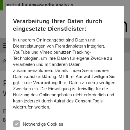
Direkt
Direkt
Direkt
Direkt
Direkt
Institut für Angewandte Analysis
zur
zum
zum
zur
zur
Hauptnavigation
Inhalt
Funktionsmenü
Fußleiste
Suche
Verarbeitung Ihrer Daten durch
(Sprache,
Drucken,
eingesetzte Dienstleister:
Social
Media)
In unserem Onlineangebot sind Daten und
Menü
Dienstleistungen von Fremdanbietern integriert.
YouTube und Vimeo benutzen Tracking-
Technologien, um Ihre Daten für eigene Zwecke zu
iaa
...
Funktionalanalysis
verarbeiten und mit anderen Daten
zusammenzuführen. Details finden Sie in unserer
Datenschutzerklärung. Mit Ihrer Auswahl willigen Sie
Funktionalanalysis im
ggf. in die Verarbeitung Ihrer Daten zu den jeweiligen
Zwecken ein. Die Einwilligung ist freiwillig, für die
Wintersemester 10/11
Nutzung des Onlineangebotes nicht erforderlich und
kann jederzeit durch Aufruf des Consent Tools
widerrufen werden.
Erforderliche Vorkenntnisse
Bachelor in Mathematik (oder vergleichbares)
Notwendige Cookies