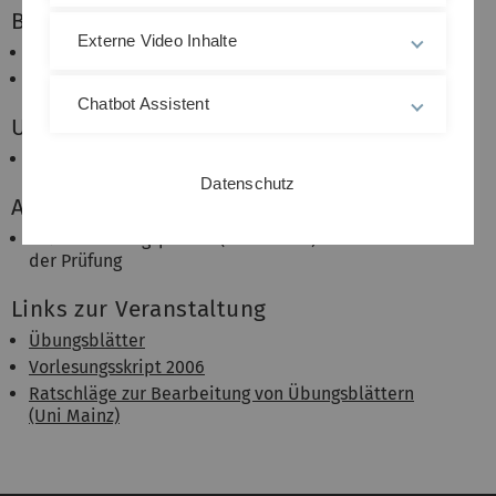
Betreuung
Externe Video Inhalte
Dozent:
Prof. Dr. Wolfgang Arendt
Übungsleiter: Dr. Robin Nittka
Chatbot Assistent
Umfang
4+2 SWS, 9 ECTS-Punkte
Datenschutz
Anerkennung als Prüfungsleistung
50% der Übungspunkte (130 Punkte) und Bestehen
der Prüfung
Links zur Veranstaltung
Übungsblätter
Vorlesungsskript 2006
Ratschläge zur Bearbeitung von Übungsblättern
(Uni Mainz)