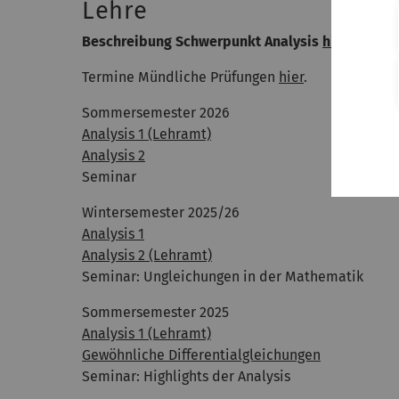
Lehre
Beschreibung Schwerpunkt Analysis
hier
.
Termine Mündliche Prüfungen
hier
.
Sommersemester 2026
Analysis 1 (Lehramt)
Analysis 2
Seminar
Wintersemester 2025/26
Analysis 1
Analysis 2 (Lehramt)
Seminar: Ungleichungen in der Mathematik
Sommersemester 2025
Analysis 1 (Lehramt)
Gewöhnliche Differentialgleichungen
Seminar: Highlights der Analysis