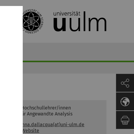
Univ.-Prof. Dr.
Anna
Dall'Acqua
Weitere Hochschullehrer/innen
Institut für Angewandte Analysis
E-Mail:
anna.dallacqua(at)uni-ulm.de
URL:
zur Website