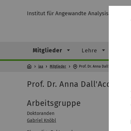
Institut für Angewandte Analysis
Mitglieder
Lehre
Fors
iaa
Mitglieder
Prof. Dr. Anna Dall'Acqua
Prof. Dr. Anna Dall'Acqua
Arbeitsgruppe
Doktoranden
Gabriel Knöbl