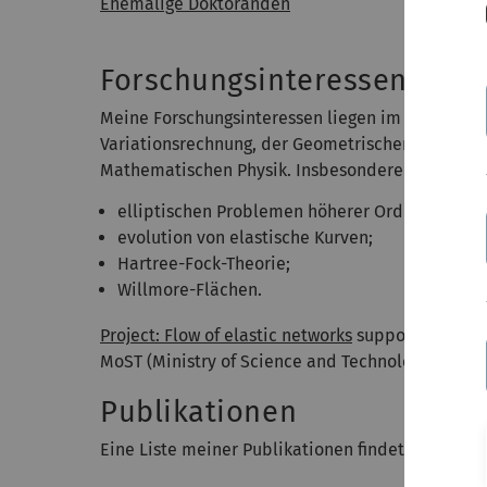
Ehemalige Doktoranden
Forschungsinteressen
Meine Forschungsinteressen liegen im Bereich der
Variationsrechnung, der Geometrischen Analysis 
Mathematischen Physik. Insbesondere arbeite ic
elliptischen Problemen höherer Ordnung;
evolution von elastische Kurven;
Hartree-Fock-Theorie;
Willmore-Flächen.
Project: Flow of elastic networks
supported by a 
MoST (Ministry of Science and Technology in Tai
Publikationen
Eine Liste meiner Publikationen findet sich
hier.