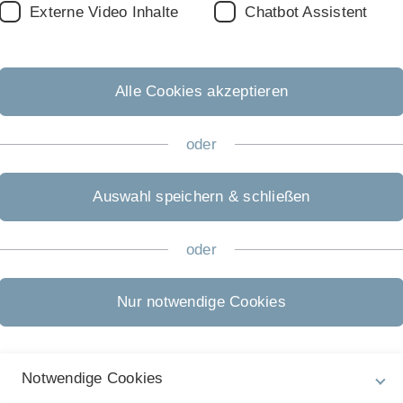
Externe Video Inhalte
Chatbot Assistent
V
Alle Cookies akzeptieren
 Partiellen Differentialgleichungen, der
H
mit Bezügen zur Differentialgeometrie und der
8
h an:
oder
S
Auswahl speichern & schließen
N
oder
joint program of (German Research Foundation) and
wan)
Nur notwendige Cookies
Notwendige Cookies