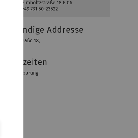
Raum: Helmholtzstraße 18 E.06
Telefon:
+49 731 50-23522
ollständige Addresse
elmholtzstraße 18,
9081 Ulm
prechzeiten
ach Vereinbarung