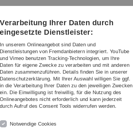
Direkt
Direkt
Direkt
Direkt
Direkt
zur
zum
zum
zur
zur
Hauptnavigation
Inhalt
Funktionsmenü
Fußleiste
Suche
Verarbeitung Ihrer Daten durch
(Sprache,
Drucken,
eingesetzte Dienstleister:
Social
Media)
In unserem Onlineangebot sind Daten und
chung
Fakultät
Dienstleistungen von Fremdanbietern integriert. YouTube
und Vimeo benutzen Tracking-Technologien, um Ihre
Daten für eigene Zwecke zu verarbeiten und mit anderen
Daten zusammenzuführen. Details finden Sie in unserer
Datenschutzerklärung. Mit Ihrer Auswahl willigen Sie ggf.
in die Verarbeitung Ihrer Daten zu den jeweiligen Zwecken
ein. Die Einwilligung ist freiwillig, für die Nutzung des
Onlineangebotes nicht erforderlich und kann jederzeit
durch Aufruf des Consent Tools widerrufen werden.
Notwendige Cookies