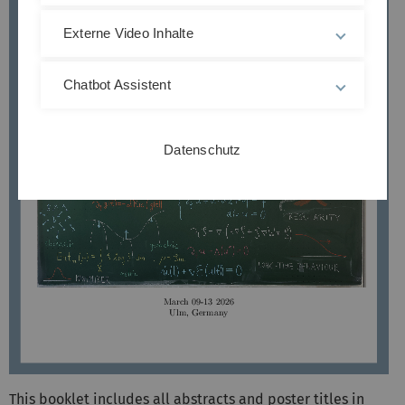
Externe Video Inhalte
Chatbot Assistent
Datenschutz
This booklet includes all abstracts and poster titles in