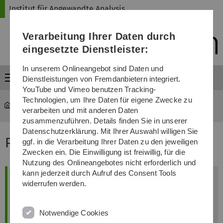
Direkt
Direkt
Direkt
Direkt
Direkt
Institut für Angewandte Analysis
zur
zum
zum
zur
zur
Hauptnavigation
Inhalt
Funktionsmenü
Fußleiste
Suche
Verarbeitung Ihrer Daten durch
(Sprache,
Drucken,
eingesetzte Dienstleister:
Social
Media)
In unserem Onlineangebot sind Daten und
Menü
Dienstleistungen von Fremdanbietern integriert.
YouTube und Vimeo benutzen Tracking-
Technologien, um Ihre Daten für eigene Zwecke zu
iaa
...
Programme & Social Activities
verarbeiten und mit anderen Daten
zusammenzuführen. Details finden Sie in unserer
Datenschutzerklärung. Mit Ihrer Auswahl willigen Sie
Programme & Social Activities
ggf. in die Verarbeitung Ihrer Daten zu den jeweiligen
Zwecken ein. Die Einwilligung ist freiwillig, für die
Nutzung des Onlineangebotes nicht erforderlich und
kann jederzeit durch Aufruf des Consent Tools
Timetable
widerrufen werden.
Notwendige Cookies