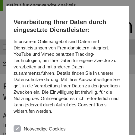
Direkt
Direkt
Direkt
Direkt
Direkt
Institut für Angewandte Analysis
zur
zum
zum
zur
zur
Hauptnavigation
Inhalt
Funktionsmenü
Fußleiste
Suche
Verarbeitung Ihrer Daten durch
(Sprache,
Drucken,
eingesetzte Dienstleister:
Social
Media)
In unserem Onlineangebot sind Daten und
Menü
Dienstleistungen von Fremdanbietern integriert.
YouTube und Vimeo benutzen Tracking-
Technologien, um Ihre Daten für eigene Zwecke zu
iaa
...
Funktionalanalysis 2
verarbeiten und mit anderen Daten
zusammenzuführen. Details finden Sie in unserer
Datenschutzerklärung. Mit Ihrer Auswahl willigen Sie
Funktionalanalysis 2 im
ggf. in die Verarbeitung Ihrer Daten zu den jeweiligen
Zwecken ein. Die Einwilligung ist freiwillig, für die
Wintersemester 09/10
Nutzung des Onlineangebotes nicht erforderlich und
kann jederzeit durch Aufruf des Consent Tools
widerrufen werden.
Aktuelles
Inhalt
Notwendige Cookies
In dieser Vorlesung werden funktionalanalytische