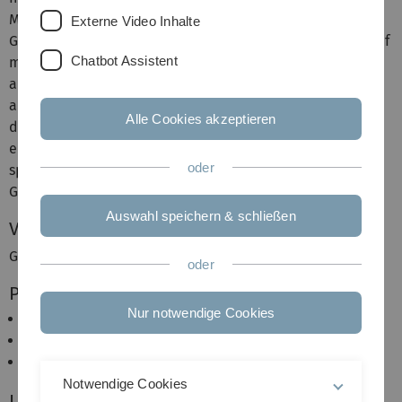
Methoden zur Lösung von linearen und nicht-linearen
Externe Video Inhalte
Gleichungen vorgestellt. Der Schwerpunkt liegt hierbei auf
Chatbot Assistent
monotonen Operatoren und der Galerkin-Methode, die
auch in der Numerik von großer Bedeutung ist. Es werden
auch Evolutionsprobleme besprochen, d.h. Gleichungen,
Alle Cookies akzeptieren
die von der Zeit abhängen und die man beispielsweise zu
einem gegebenen Anfangswert lösen möchte. Dazu
oder
sprechen wir über (nicht-lineare) Halbgruppen und
Gradientenflüsse.
Auswahl speichern & schließen
Voraussetzungen
Grundbegriffe aus der Funktionalanalysis
oder
Prüfungsrelevanz
Nur notwendige Cookies
Diplom (Wirtschafts-)Mathematik
Staatsexamen
Bachelor / Master (Wirtschafts-)Mathematik
Notwendige Cookies
Literatur