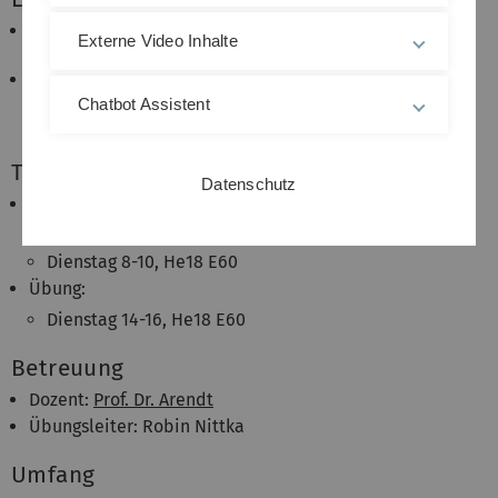
E. Zeidler: Nonlinear functional analsysis and its
Externe Video Inhalte
applications, Springer 1985-1988
R. E. Showalter: Monotone operators in Banach
space and nonlinear partial differential equation,
Chatbot Assistent
AMS 1997
Termine
Datenschutz
Vorlesung:
Montag 10-12, He18 E60
Dienstag 8-10, He18 E60
Übung:
Dienstag 14-16, He18 E60
Betreuung
Dozent:
Prof. Dr. Arendt
Übungsleiter: Robin Nittka
Umfang