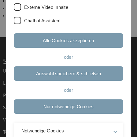
Lineare Algebra 2
Externe Video Inhalte
Partielle Differentialgleichungen
Seminar Funktionalanalysis
Chatbot Assistent
Alle Cookies akzeptieren
oder
Service
Universität von A–Z
Auswahl speichern & schließen
Lagepläne
oder
Presse
Nur notwendige Cookies
Stellenangebote
Veranstaltungskalender
Notwendige Cookies
Telefonverzeichnis