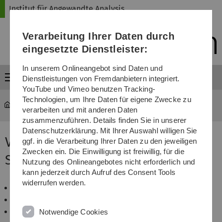
Direkt
Direkt
Direkt
Direkt
Direkt
Institut für Angewandte Analysis
zur
zum
zum
zur
zur
Hauptnavigation
Inhalt
Funktionsmenü
Fußleiste
Suche
Verarbeitung Ihrer Daten durch
(Sprache,
Drucken,
eingesetzte Dienstleister:
Social
Media)
In unserem Onlineangebot sind Daten und
Menü
Dienstleistungen von Fremdanbietern integriert.
YouTube und Vimeo benutzen Tracking-
Technologien, um Ihre Daten für eigene Zwecke zu
iaa
...
SS 09
verarbeiten und mit anderen Daten
zusammenzuführen. Details finden Sie in unserer
Datenschutzerklärung. Mit Ihrer Auswahl willigen Sie
Veranstaltungen im
ggf. in die Verarbeitung Ihrer Daten zu den jeweiligen
Zwecken ein. Die Einwilligung ist freiwillig, für die
Sommersemester 2009
Nutzung des Onlineangebotes nicht erforderlich und
kann jederzeit durch Aufruf des Consent Tools
widerrufen werden.
Analysis II
Elemente der Funktionalanalysis
HM II für Ingenieure
Notwendige Cookies