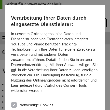
Direkt
Direkt
Direkt
Direkt
Direkt
Institut für Angewandte Analysis
zur
zum
zum
zur
zur
Hauptnavigation
Inhalt
Funktionsmenü
Fußleiste
Suche
Verarbeitung Ihrer Daten durch
(Sprache,
Drucken,
eingesetzte Dienstleister:
Social
Media)
In unserem Onlineangebot sind Daten und
Menü
Dienstleistungen von Fremdanbietern integriert.
YouTube und Vimeo benutzen Tracking-
Technologien, um Ihre Daten für eigene Zwecke zu
iaa
...
WS 17/18
verarbeiten und mit anderen Daten
zusammenzuführen. Details finden Sie in unserer
Datenschutzerklärung. Mit Ihrer Auswahl willigen Sie
Veranstaltungen im WS 17/18
ggf. in die Verarbeitung Ihrer Daten zu den jeweiligen
Zwecken ein. Die Einwilligung ist freiwillig, für die
Nutzung des Onlineangebotes nicht erforderlich und
Analysis 1
kann jederzeit durch Aufruf des Consent Tools
Maßtheorie
widerrufen werden.
Funktionalanalysis
Dynamische Systeme
Notwendige Cookies
Internetseminar