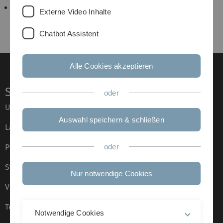
Seminar Dynamische Systeme: Modellierung,
Externe Video Inhalte
Analysis und Visualisierung
Chatbot Assistent
Alle Cookies akzeptieren
Service
oder
Universität von A–Z
Auswahl speichern & schließen
Lagepläne
Presse
oder
Stellenangebote
Nur notwendige Cookies
Veranstaltungskalender
Telefonverzeichnis
Notwendige Cookies