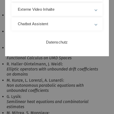
Uniqueness in the Faber-Krahn inequality for Robin
problems
Externe Video Inhalte
G. Da Prato, A. Lunardi:
Ornstein-Uhlenbeck operators with time periodic
Chatbot Assistent
coefficients
M. Haase:
Functional Calculus for Groups and Applications to
Evolution Equations
Datenschutz
M. Haase:
A Transference Principle for General Groups and
Functional Calculus on UMD Spaces
R. Haller-Dintelmann, J. Weidl:
Elliptic operators with unbounded drift coefficients
on domains
M. Kunze, L. Lorenzi, A. Lunardi:
Non autonomous parabolic equations with
unbounded coefficients
G. Lysik:
Semilinear heat equations and combinatorial
estimates
M. Mitrea, S. Monniaux: