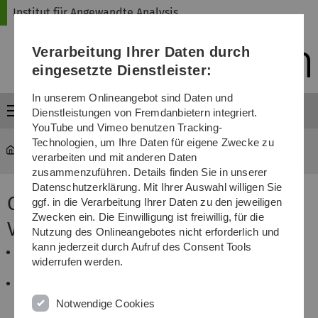
Direkt
Direkt
Direkt
Direkt
Direkt
Institut für Angewandte Analysis
zur
zum
zum
zur
zur
Hauptnavigation
Inhalt
Funktionsmenü
Fußleiste
Suche
Verarbeitung Ihrer Daten durch
(Sprache,
Drucken,
eingesetzte Dienstleister:
Social
Media)
In unserem Onlineangebot sind Daten und
Menü
Dienstleistungen von Fremdanbietern integriert.
YouTube und Vimeo benutzen Tracking-
Technologien, um Ihre Daten für eigene Zwecke zu
iaa
...
Volume 11, 2006
verarbeiten und mit anderen Daten
zusammenzuführen. Details finden Sie in unserer
Datenschutzerklärung. Mit Ihrer Auswahl willigen Sie
Contents of Ulmer Seminare
ggf. in die Verarbeitung Ihrer Daten zu den jeweiligen
Zwecken ein. Die Einwilligung ist freiwillig, für die
Volume 11, 2006
Nutzung des Onlineangebotes nicht erforderlich und
kann jederzeit durch Aufruf des Consent Tools
W. Arendt, D. Daners:
widerrufen werden.
The Dirichlet Problem by Variational Methods
W. Arendt, G. Metafune, D. Pallara:
Gaussian Estimates for Elliptic Operators with
Notwendige Cookies
Unbounded Drift