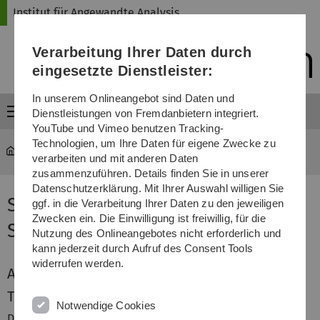
Direkt
Direkt
Direkt
Direkt
Direkt
Institut für Angewandte Analysis
zur
zum
zum
zur
zur
Hauptnavigation
Inhalt
Funktionsmenü
Fußleiste
Suche
Verarbeitung Ihrer Daten durch
(Sprache,
Drucken,
eingesetzte Dienstleister:
Social
Media)
In unserem Onlineangebot sind Daten und
Menü
Dienstleistungen von Fremdanbietern integriert.
YouTube und Vimeo benutzen Tracking-
Technologien, um Ihre Daten für eigene Zwecke zu
iaa
...
Seminar Funktionalanalysis
verarbeiten und mit anderen Daten
zusammenzuführen. Details finden Sie in unserer
Datenschutzerklärung. Mit Ihrer Auswahl willigen Sie
Seminar Funktionalanalysis im
ggf. in die Verarbeitung Ihrer Daten zu den jeweiligen
Zwecken ein. Die Einwilligung ist freiwillig, für die
Sommersemester 2011
Nutzung des Onlineangebotes nicht erforderlich und
kann jederzeit durch Aufruf des Consent Tools
widerrufen werden.
Aktuelles
Termine und Räume
Notwendige Cookies
Das Seminar findest immer freitags von 10-12 Uhr im H21