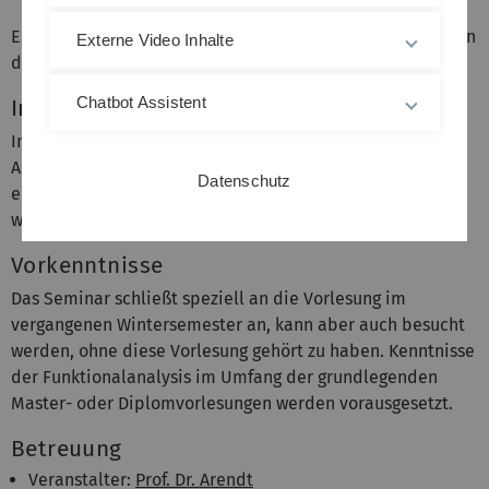
Es richtet sich an Bachelor-, Master- und Diplomstudenten
Externe Video Inhalte
der (Wirtschafts-)Mathematik.
Chatbot Assistent
Inhalt
Im Seminar werden einige ausgewählte interessante
Aspekte der reinen Funktionalanalysis erarbeitet, die in
Datenschutz
einer Vorlesung aus Zeitgründen nicht angesprochen
werden können.
Vorkenntnisse
Das Seminar schließt speziell an die Vorlesung im
vergangenen Wintersemester an, kann aber auch besucht
werden, ohne diese Vorlesung gehört zu haben. Kenntnisse
der Funktionalanalysis im Umfang der grundlegenden
Master- oder Diplomvorlesungen werden vorausgesetzt.
Betreuung
Veranstalter:
Prof. Dr. Arendt