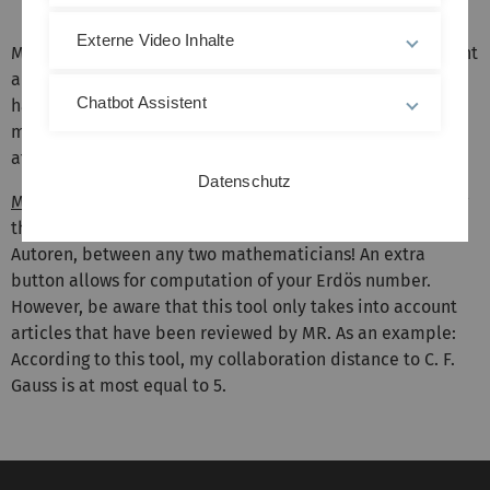
Externe Video Inhalte
My Erdös number is at least two, since I do not have a joint
article with Erdös. Very likely, it is equal to three, but I
Chatbot Assistent
have not verified this! It is surprising (or is it?) that very
many colleagues in Analysis have Erdös numbers that are
at most three!!!
Datenschutz
Mathematical Reviews
now even has a tool for computing
the collaboration distance, in German Abstand zwischen
Autoren, between any two mathematicians! An extra
button allows for computation of your Erdös number.
However, be aware that this tool only takes into account
articles that have been reviewed by MR. As an example:
According to this tool, my collaboration distance to C. F.
Gauss is at most equal to 5.