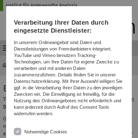
Direkt
Direkt
Direkt
Direkt
Direkt
Institut für Angewandte Analysis
zur
zum
zum
zur
zur
Hauptnavigation
Inhalt
Funktionsmenü
Fußleiste
Suche
Verarbeitung Ihrer Daten durch
(Sprache,
Drucken,
eingesetzte Dienstleister:
Social
Media)
In unserem Onlineangebot sind Daten und
Menü
Dienstleistungen von Fremdanbietern integriert.
YouTube und Vimeo benutzen Tracking-
Technologien, um Ihre Daten für eigene Zwecke zu
iaa
...
My Erdös number
verarbeiten und mit anderen Daten
zusammenzuführen. Details finden Sie in unserer
Datenschutzerklärung. Mit Ihrer Auswahl willigen Sie
Erdös number
ggf. in die Verarbeitung Ihrer Daten zu den jeweiligen
Zwecken ein. Die Einwilligung ist freiwillig, für die
This page was inspired by the corresponding one of
Martin
Nutzung des Onlineangebotes nicht erforderlich und
Bohner
!
kann jederzeit durch Aufruf des Consent Tools
widerrufen werden.
One defines by mathematical induction: The Erdös
number of famous Paul Erdös is 0. The Erdös number of
Notwendige Cookies
any other person X is n+1 if there is Y whose Erdös number