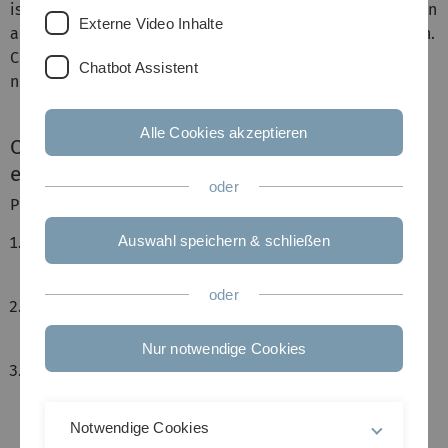
is n and X and Y have published a common paper, and if in
Externe Video Inhalte
addition no co-author Y of X has Erdös number less than n.
Check that it is possible for a person to have no Erdös
Chatbot Assistent
number at all!
Alle Cookies akzeptieren
Claim: My Erdös number is less than or
equal to 3.
oder
Proof:
Auswahl speichern & schließen
Erdös, P. and Lorentz, G. G: On the probability that
$n$ and $g(n)$ are relatively prime, Acta Arith. 5
(1958) 35--44.
oder
Jurkat, W. B. and Lorentz, G. G: Uniform
approximation by polynomials with positive
coefficients, Duke Math. J. 28 (1961) 463--473.
Nur notwendige Cookies
Balser, W., Jurkat, W. B., and Peyerimhoff, A: On
linear functionals and summability factors for
strong summability, Canad. J. Math. 30 (1978), no. 5,
Notwendige Cookies
983--996.