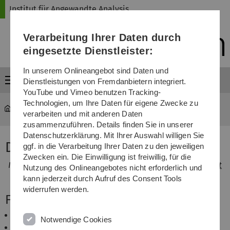
Direkt
Direkt
Direkt
Direkt
Direkt
Institut für Angewandte Analysis
zur
zum
zum
zur
zur
Hauptnavigation
Inhalt
Funktionsmenü
Fußleiste
Suche
Verarbeitung Ihrer Daten durch
(Sprache,
Drucken,
eingesetzte Dienstleister:
Social
Media)
In unserem Onlineangebot sind Daten und
Menü
Dienstleistungen von Fremdanbietern integriert.
YouTube und Vimeo benutzen Tracking-
Technologien, um Ihre Daten für eigene Zwecke zu
iaa
...
Dr. Moritz Gerlach
verarbeiten und mit anderen Daten
zusammenzuführen. Details finden Sie in unserer
Datenschutzerklärung. Mit Ihrer Auswahl willigen Sie
Dr. Moritz Gerlach
ggf. in die Verarbeitung Ihrer Daten zu den jeweiligen
Zwecken ein. Die Einwilligung ist freiwillig, für die
Ich bin seit dem Wintersemester 2014/15 an der
Universität
Nutzung des Onlineangebotes nicht erforderlich und
des Saarlandes
.
kann jederzeit durch Aufruf des Consent Tools
widerrufen werden.
Forschungsinteressen
Kernoperatoren
Notwendige Cookies
Asymptotik von Halbgruppen und Markovprozessen