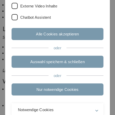
Ergodentheorie
Externe Video Inhalte
Positivität und Verbandstheorie
Algorithmen und Komplexitätstheorie
Chatbot Assistent
Lehrtätigkeiten
Alle Cookies akzeptieren
Sommersemester 2014:
Übungsleiter
Elemente der Funktionentheorie
oder
Übungsleiter
Elemente der Funktionalanalysis
Betreuung des
Seminars Funktionalanalysis
Auswahl speichern & schließen
Liste
früherer Lehrveranstaltungen.
oder
Veröffentlichungen
M. Gerlach
Nur notwendige Cookies
Semigroups of Kernel Operators
Dissertation (2014)
M. Gerlach
Notwendige Cookies
A Tauberian theorem for strong Feller semigroups