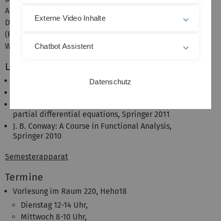
Analysisvorlesungen im Masterstudium, wie z.B. Partielle
Externe Video Inhalte
Differenzialgleichungen, harmonische Analyse
(Fourieranalysis), Finanzmathematik, Numerik oder
Wahrscheinlichkeitstheorie.
Chatbot Assistent
Literatur
D. Werner: Funktionalanalysis, Springer 2011
Datenschutz
P. D. Lax: Functional analysis, Wiley 2002
H. Brézis: Functional analysis, Sobolev spaces and
partial differential equations, Springer 2011
J. B. Conway: A Course in Functional Analysis,
Springer 2010
Semesterapparat
Termine
Vorlesung im Raum 220, Heho18
Dienstag 12-14 Uhr,
Mittwoch 8-10 Uhr,