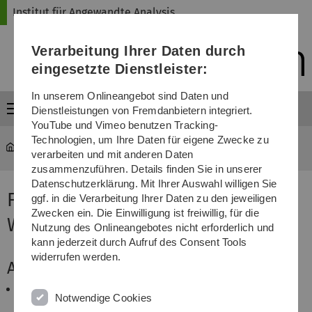
Direkt
Direkt
Direkt
Direkt
Direkt
Institut für Angewandte Analysis
zur
zum
zum
zur
zur
Hauptnavigation
Inhalt
Funktionsmenü
Fußleiste
Suche
Verarbeitung Ihrer Daten durch
(Sprache,
Drucken,
eingesetzte Dienstleister:
Social
Media)
In unserem Onlineangebot sind Daten und
Menü
Dienstleistungen von Fremdanbietern integriert.
YouTube und Vimeo benutzen Tracking-
Technologien, um Ihre Daten für eigene Zwecke zu
iaa
...
Funktionalanalysis
verarbeiten und mit anderen Daten
zusammenzuführen. Details finden Sie in unserer
Datenschutzerklärung. Mit Ihrer Auswahl willigen Sie
Funktionalanalysis im
ggf. in die Verarbeitung Ihrer Daten zu den jeweiligen
Zwecken ein. Die Einwilligung ist freiwillig, für die
Wintersemester 16/17
Nutzung des Onlineangebotes nicht erforderlich und
kann jederzeit durch Aufruf des Consent Tools
widerrufen werden.
Aktuelles
In der ersten Woche findet am Donnerstag anstatt
Notwendige Cookies
der Übungen eine Vorlesung statt. Bitte melden Sie