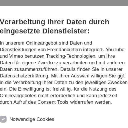
Direkt
Direkt
Direkt
Direkt
Direkt
zur
zum
zum
zur
zur
Hauptnavigation
Inhalt
Funktionsmenü
Fußleiste
Suche
Verarbeitung Ihrer Daten durch
(Sprache,
Drucken,
eingesetzte Dienstleister:
Social
Media)
In unserem Onlineangebot sind Daten und
chung
Fakultät
Dienstleistungen von Fremdanbietern integriert. YouTube
und Vimeo benutzen Tracking-Technologien, um Ihre
Daten für eigene Zwecke zu verarbeiten und mit anderen
is
Übungsblätter
Daten zusammenzuführen. Details finden Sie in unserer
Datenschutzerklärung. Mit Ihrer Auswahl willigen Sie ggf.
en
in die Verarbeitung Ihrer Daten zu den jeweiligen Zwecken
ein. Die Einwilligung ist freiwillig, für die Nutzung des
 5Blatt 6Blatt 7Blatt 8Blatt 9Blatt 10Blatt 11Blatt 12Blatt 13
Onlineangebotes nicht erforderlich und kann jederzeit
Blatt01sol.pdf
durch Aufruf des Consent Tools widerrufen werden.
Blatt02sol.pdf
Notwendige Cookies
Blatt03sol.pdf