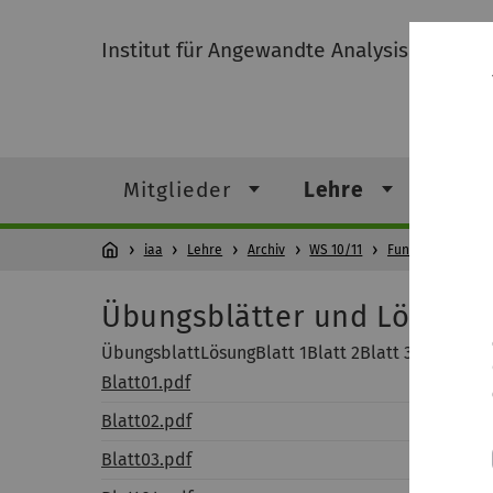
Institut für Angewandte Analysis
Mitglieder
Lehre
Fors
iaa
Lehre
Archiv
WS 10/11
Funktionalanalys
Übungsblätter und Lösung
ÜbungsblattLösungBlatt 1Blatt 2Blatt 3Blatt 4Blatt
Blatt01.pdf
Blatt02.pdf
Blatt03.pdf