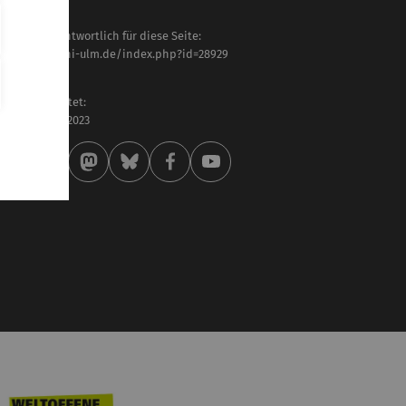
haltlich verantwortlich für diese Seite:
tps://www.uni-ulm.de/index.php?id=28929
bmaster IAA
letzt bearbeitet:
 . September 2023