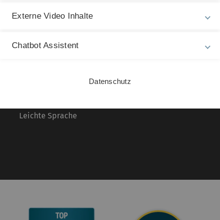
Externe Video Inhalte
Rechtliche Hinweise
In
ht
Impressum
We
Chatbot Assistent
Zu
Datenschutz
15
Barrierefreiheit
Datenschutz
Gebärdensprache
Leichte Sprache