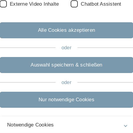
Blatt04sol.pdf
Externe Video Inhalte
Chatbot Assistent
Blatt05sol.pdf
Blatt06sol.pdf
Alle Cookies akzeptieren
Blatt07sol.pdf
Blatt08sol.pdf
oder
Blatt09sol.pdf
Blatt10sol.pdf
Auswahl speichern & schließen
Blatt11sol.pdf
oder
Blatt12sol.pdf
Blatt13sol.pdf
Nur notwendige Cookies
Notwendige Cookies