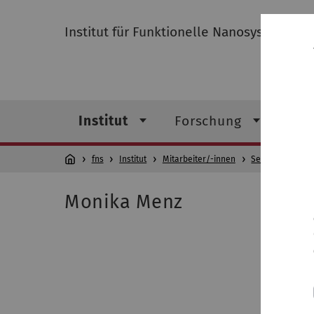
Institut für Funktionelle Nanosysteme
Institut
Forschung
Leh
fns
Institut
Mitarbeiter/-innen
Sekretariat
Monika Menz