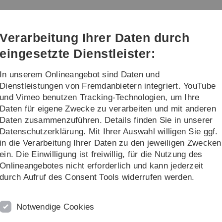
Direkt
Direkt
Direkt
Direkt
Direkt
zur
zum
zum
zur
zur
Hauptnavigation
Inhalt
Funktionsmenü
Fußleiste
Suche
Verarbeitung Ihrer Daten durch
(Sprache,
Drucken,
eingesetzte Dienstleister:
Social
Media)
In unserem Onlineangebot sind Daten und
re
Dienstleistungen von Fremdanbietern integriert. YouTube
und Vimeo benutzen Tracking-Technologien, um Ihre
Daten für eigene Zwecke zu verarbeiten und mit anderen
Monika Menz
Daten zusammenzuführen. Details finden Sie in unserer
Datenschutzerklärung. Mit Ihrer Auswahl willigen Sie ggf.
in die Verarbeitung Ihrer Daten zu den jeweiligen Zwecken
ein. Die Einwilligung ist freiwillig, für die Nutzung des
Onlineangebotes nicht erforderlich und kann jederzeit
durch Aufruf des Consent Tools widerrufen werden.
Notwendige Cookies