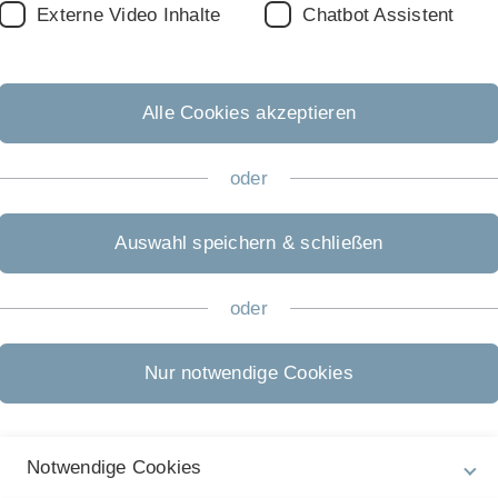
Externe Video Inhalte
Chatbot Assistent
Alle Cookies akzeptieren
oder
Rechtliche Hinweise
In
ht
Impressum
Pr
Auswahl speichern & schließen
Zu
Datenschutz
26
oder
Barrierefreiheit
Gebärdensprache
Nur notwendige Cookies
Leichte Sprache
Notwendige Cookies