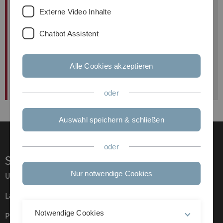
Dozentin:
Prof. Dr. Claudia Lenk
Externe Video Inhalte
Uhrzeit:
Chatbot Assistent
Ort:
Alle Cookies akzeptieren
oder
Auswahl speichern & schließen
oder
Service
Nur notwendige Cookies
Universität von A–Z
Lagepläne
Notwendige Cookies
Presse