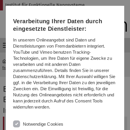
Direkt
Direkt
Direkt
Direkt
Direkt
Institut für Funktionelle Nanosysteme
zur
zum
zum
zur
zur
Hauptnavigation
Inhalt
Funktionsmenü
Fußleiste
Suche
Verarbeitung Ihrer Daten durch
(Sprache,
Drucken,
eingesetzte Dienstleister:
Social
Media)
In unserem Onlineangebot sind Daten und
Menü
Dienstleistungen von Fremdanbietern integriert.
YouTube und Vimeo benutzen Tracking-
Technologien, um Ihre Daten für eigene Zwecke zu
verarbeiten und mit anderen Daten
fns
...
Vorlesung "Biomedizinische Technik II - Biomaterialien"
zusammenzuführen. Details finden Sie in unserer
Datenschutzerklärung. Mit Ihrer Auswahl willigen Sie
ggf. in die Verarbeitung Ihrer Daten zu den jeweiligen
Biomedizinische Technik II -
Zwecken ein. Die Einwilligung ist freiwillig, für die
Nutzung des Onlineangebotes nicht erforderlich und
Biomaterialien
kann jederzeit durch Aufruf des Consent Tools
widerrufen werden.
Inhalt
Notwendige Cookies
Vorlesung