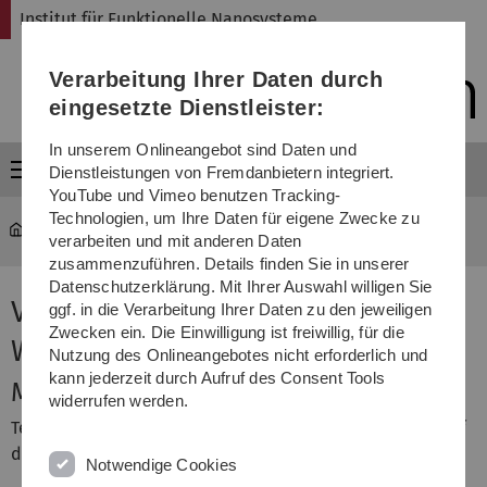
Direkt
Direkt
Direkt
Direkt
Direkt
Institut für Funktionelle Nanosysteme
zur
zum
zum
zur
zur
Hauptnavigation
Inhalt
Funktionsmenü
Fußleiste
Suche
Verarbeitung Ihrer Daten durch
(Sprache,
Drucken,
eingesetzte Dienstleister:
Social
Media)
In unserem Onlineangebot sind Daten und
Menü
Dienstleistungen von Fremdanbietern integriert.
YouTube und Vimeo benutzen Tracking-
Technologien, um Ihre Daten für eigene Zwecke zu
fns
...
Vorlesung "Einführung in die Werkstoffe"
verarbeiten und mit anderen Daten
zusammenzuführen. Details finden Sie in unserer
Datenschutzerklärung. Mit Ihrer Auswahl willigen Sie
Vorlesung "Einführung in die
ggf. in die Verarbeitung Ihrer Daten zu den jeweiligen
Zwecken ein. Die Einwilligung ist freiwillig, für die
Werkstoffe"
Nutzung des Onlineangebotes nicht erforderlich und
kann jederzeit durch Aufruf des Consent Tools
Materialien
widerrufen werden.
Teilnehmer der Vorlesung können weitere Materialien auf
der Lernplattform moodle herunterladen.
Notwendige Cookies