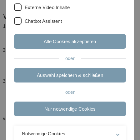
Externe Video Inhalte
Vorlesung
Chatbot Assistent
Aufbau der Materie
Elektronenstruktur der Atome
Alle Cookies akzeptieren
Bindungsarten
Struktur der Festkörper
Kristallgitter
oder
Beispiele wichtiger Kristallstrukturen
Röntgenbeugung
Auswahl speichern & schließen
Kristallbaufehler
Punktdefekte: Leerstellen,
oder
Zwischengitteratome, Fremdatome
Liniendefekte: Versetzungen
Nur notwendige Cookies
Flächendefekte: Korngrenzen, Phasengrenzen
Mechanische Eigenschaften
Elastizität
Notwendige Cookies
Plastizität