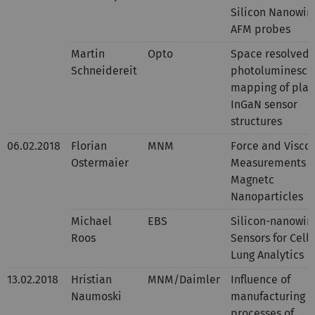
Silicon Nanowir
AFM probes
Martin
Opto
Space resolved
Schneidereit
photoluminesce
mapping of plan
InGaN sensor
structures
06.02.2018
Florian
MNM
Force and Viscos
Ostermaier
Measurements u
Magnetc
Nanoparticles
Michael
EBS
Silicon-nanowir
Roos
Sensors for Cellu
Lung Analytics
13.02.2018
Hristian
MNM/Daimler
Influence of
Naumoski
manufacturing
processes of