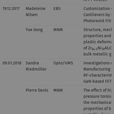
19.12.2017
Madeleine
EBS
Customization o
Nilsen
Cantilevers by D
Photoresist Film
Yue Dong
MNM
Structure, mech
properties and 
plastic deforma
of Zr
Ni
Al
Cu
64-x
10
7
bulk metallic gl
09.01.2018
Sandra
Opto/UMS
Investigations o
Riedmüller
Manufacturing 
RF-characteristi
GaN-based FETs
Pierre Denis
MNM
The effect of hig
pressure torsion
the mechanical
properties of bu