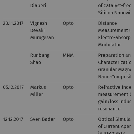
Diaberi
of Catalyst-free
Silicon Nanowir
28.11.2017
Vignesh
Opto
Distance
Devaki
Measurement us
Murugesan
Electro-absorpt
Modulator
Runbang
MNM
Preparation and
Shao
Characterization
Granular Magnet
Nano-Composit
05.12.2017
Markus
Opto
Refractive index
Miller
measurement b
gain/loss induc
resonance
12.12.2017
Sven Bader
Opto
Optical Simulat
of Current Apert
in PT-VCSELs