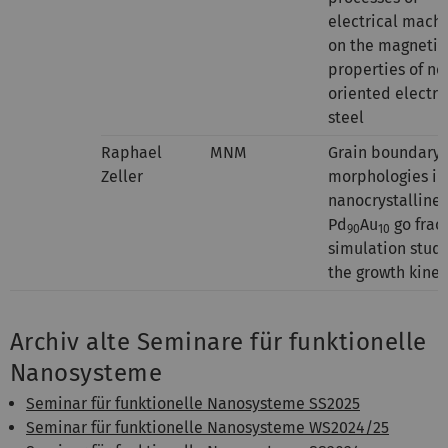
electrical mach
on the magnetic
properties of no
oriented electri
steel
Raphael
MNM
Grain boundary
Zeller
morphologies in
nanocrystalline
Pd
Au
go fract
90
10
simulation study
the growth kinet
Archiv alte Seminare für funktionelle
Nanosysteme
Seminar für funktionelle Nanosysteme SS2025
Seminar für funktionelle Nanosysteme WS2024/25