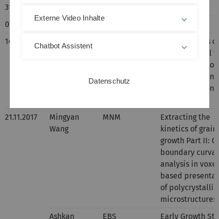
31.10.2017
- kein Seminar (Reformationstag) -
Externe Video Inhalte
07.11.2017
- kein Seminar -
14.11.2017
Jan-Patrick
Opto
Investigations o
Chatbot Assistent
Scholz
based vertical f
effect transistor
applicatoins in 
Datenschutz
power electronic
Introduction
21.11.2017
Mingyan
MNM
Extracting the
Wang
kinetics of grain
growth Part II: G
boundary curvat
analysis in voxel
based presentat
of polycrystallin
microstructures
Ashkan
EBS
Early Growth St