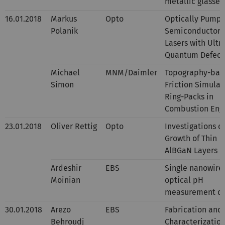
metallic glasses
16.01.2018
Markus
Opto
Optically Pump
Polanik
Semiconductor 
Lasers with Ultr
Quantum Defect
Michael
MNM/Daimler
Topography-bas
Simon
Friction Simulat
Ring-Packs in
Combustion Eng
23.01.2018
Oliver Rettig
Opto
Investigations o
Growth of Thin
AlBGaN Layers
Ardeshir
EBS
Single nanowire
Moinian
optical pH
measurement de
30.01.2018
Arezo
EBS
Fabrication and
Behroudj
Characterization