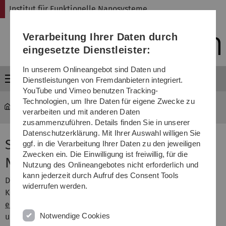
Direkt
Direkt
Direkt
Direkt
Direkt
Institut für Funktionelle Nanosysteme
zur
zum
zum
zur
zur
Hauptnavigation
Inhalt
Funktionsmenü
Fußleiste
Suche
Verarbeitung Ihrer Daten durch
(Sprache,
Drucken,
eingesetzte Dienstleister:
Social
Media)
In unserem Onlineangebot sind Daten und
Menü
Dienstleistungen von Fremdanbietern integriert.
YouTube und Vimeo benutzen Tracking-
Technologien, um Ihre Daten für eigene Zwecke zu
fns
...
Seminar für funktionelle Nanosysteme WS2017/18
verarbeiten und mit anderen Daten
zusammenzuführen. Details finden Sie in unserer
Datenschutzerklärung. Mit Ihrer Auswahl willigen Sie
Seminar für funktionelle
ggf. in die Verarbeitung Ihrer Daten zu den jeweiligen
Zwecken ein. Die Einwilligung ist freiwillig, für die
Nanosysteme WS17/18
Nutzung des Onlineangebotes nicht erforderlich und
kann jederzeit durch Aufruf des Consent Tools
Das Seminar für funktionelle Nanosysteme findet in
widerrufen werden.
Kooperation der Institute für
Optoelektronik
,
elektronische Bauelemente und Schaltungen
und Mikro-
Notwendige Cookies
und Nanomaterialien statt.