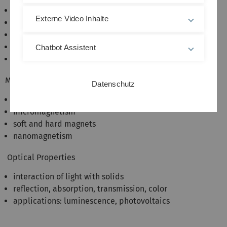
intrinsic semiconductors
Externe Video Inhalte
extinsic semiconductors
junctions (p-n, Schottky)
zone refinement
Chatbot Assistent
thin films
Magnetic Properties
Datenschutz
magnetic phenomena
micromagnetism
soft and hard magnets
nanomagnetism
Optical Properties
interaction of light with solids
reflection, absorption, transmission, color
applications: luminescence, photovoltaics