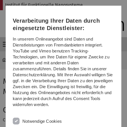
Direkt
Direkt
Direkt
Direkt
Direkt
Institut für Funktionelle Nanosysteme
zur
zum
zum
zur
zur
Hauptnavigation
Inhalt
Funktionsmenü
Fußleiste
Suche
Verarbeitung Ihrer Daten durch
(Sprache,
Drucken,
eingesetzte Dienstleister:
Social
Media)
In unserem Onlineangebot sind Daten und
Menü
Dienstleistungen von Fremdanbietern integriert.
YouTube und Vimeo benutzen Tracking-
Technologien, um Ihre Daten für eigene Zwecke zu
fns
...
Vorlesung "Materials Science II"
verarbeiten und mit anderen Daten
zusammenzuführen. Details finden Sie in unserer
Datenschutzerklärung. Mit Ihrer Auswahl willigen Sie
Materials Science II / Advanced
ggf. in die Verarbeitung Ihrer Daten zu den jeweiligen
Zwecken ein. Die Einwilligung ist freiwillig, für die
Materials Science
Nutzung des Onlineangebotes nicht erforderlich und
kann jederzeit durch Aufruf des Consent Tools
widerrufen werden.
Content
Ceramics and Glasses
Notwendige Cookies