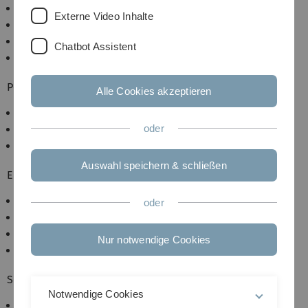
structure of ceramics
Externe Video Inhalte
processing
mechanical properties
Chatbot Assistent
glasses: structure and properties
Polymers
Alle Cookies akzeptieren
structure of polymers
oder
mechanical properties
composites
Auswahl speichern & schließen
Electrical Properties
metals and alloys
oder
dielectrics
piezo - and ferroelectrics
Nur notwendige Cookies
ionic conductivity
Semiconductors
Notwendige Cookies
band structure