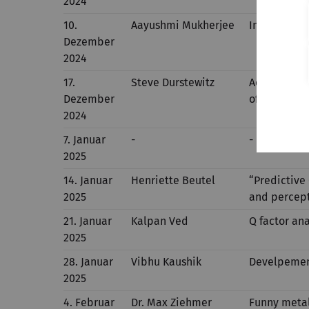
2024
10.
Aayushmi Mukherjee
Introdcutio
Dezember
2024
17.
Steve Durstewitz
Acoustic Se
Dezember
of Human H
2024
7. Januar
-
-
2025
14. Januar
Henriette Beutel
“Predictive
2025
and percept
21. Januar
Kalpan Ved
Q factor an
2025
28. Januar
Vibhu Kaushik
Develpement 
2025
4. Februar
Dr. Max Ziehmer
Funny metal