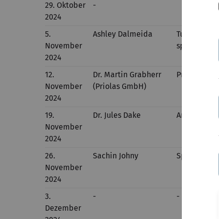
29. Oktober
-
2024
5.
Ashley Dalmeida
Tuning magn
November
spintronics
2024
12.
Dr. Martin Grabherr
Priolas Gmb
November
(Priolas GmbH)
2024
19.
Dr. Jules Dake
Analyzing G
November
2024
26.
Sachin Johny
Spoken digit
November
2024
3.
-
-
Dezember