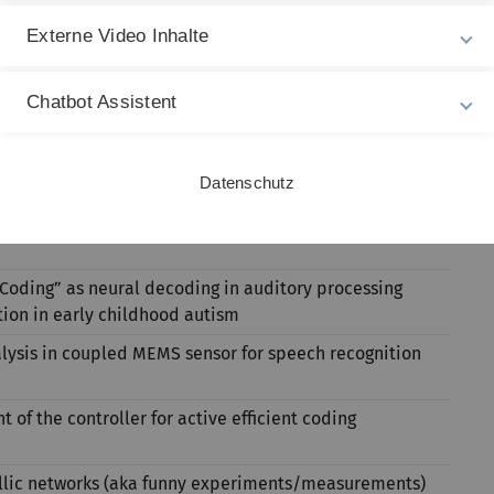
Externe Video Inhalte
n to NeuroSensEar and Experimental Result
Chatbot Assistent
nsor Circuit Implementations based on the Principles
earing
Datenschutz
 Coding” as neural decoding in auditory processing
ion in early childhood autism
alysis in coupled MEMS sensor for speech recognition
of the controller for active efficient coding
lic networks (aka funny experiments/measurements)