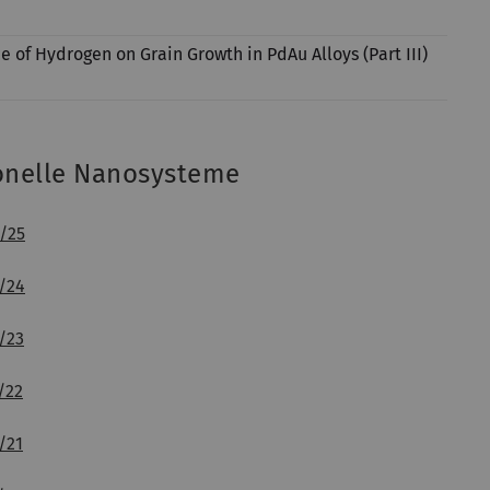
e of Hydrogen on Grain Growth in PdAu Alloys (Part III)
ionelle Nanosysteme
/25
/24
/23
/22
/21