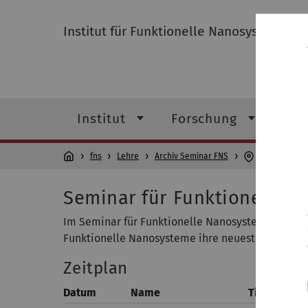
Institut für Funktionelle Nanosysteme
Institut
Forschung
Leh
fns
Lehre
Archiv Seminar FNS
Seminar für 
Seminar für Funktionelle 
Im Seminar für Funktionelle Nanosysteme stellen
Funktionelle Nanosysteme ihre neuesten Forschu
Zeitplan
Datum
Name
Titel