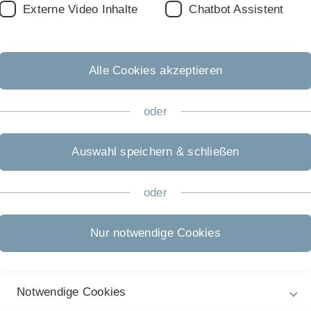
Externe Video Inhalte
Chatbot Assistent
etization of ferrimagnetc TbFe thin films for
Alle Cookies akzeptieren
H - VCSEL technology, applications & market
oder
Auswahl speichern & schließen
rain Growth in 3D
oder
 classification using bio-inspired acoustic sensors
Nur notwendige Cookies
Notwendige Cookies