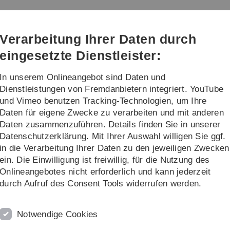
Direkt
Direkt
Direkt
Direkt
Direkt
zur
zum
zum
zur
zur
Hauptnavigation
Inhalt
Funktionsmenü
Fußleiste
Suche
Verarbeitung Ihrer Daten durch
(Sprache,
Drucken,
eingesetzte Dienstleister:
Social
Media)
In unserem Onlineangebot sind Daten und
re
Dienstleistungen von Fremdanbietern integriert. YouTube
und Vimeo benutzen Tracking-Technologien, um Ihre
Daten für eigene Zwecke zu verarbeiten und mit anderen
funktionelle Nanosysteme WS2024/25
Daten zusammenzuführen. Details finden Sie in unserer
Datenschutzerklärung. Mit Ihrer Auswahl willigen Sie ggf.
Nanosysteme
in die Verarbeitung Ihrer Daten zu den jeweiligen Zwecken
ein. Die Einwilligung ist freiwillig, für die Nutzung des
 die Post-Docs und Doktoranden des Instituts für
Onlineangebotes nicht erforderlich und kann jederzeit
ngsergebnisse vor.
durch Aufruf des Consent Tools widerrufen werden.
Notwendige Cookies