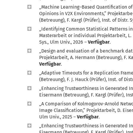
„Machine Learning–Based Quantification of
Opinions in V2X Environments,“ Projektarbe
(Betreuung), F. Kargl (Prüfer), Inst. of Distr.
„Identifying Common Statistical Patterns i
Masterarbeit or individual Projektarbeit, L. P
Sys., Ulm Univ., 2026 –
Verfügbar
.
„Design and evaluation of a benchmark data
Projektarbeit, A. Hermann (Betreuung), F. Karg
Verfügbar
.
„Adaptive Timeouts for a Replication Frame
(Betreuung), F. J. Hauck (Prüfer), Inst. of Dis
„Enhancing Trustworthiness in Generated Inf
Eisermann (Betreuung), F. Kargl (Prüfer), Inst
„A Comparison of Kolmogorov-Arnold Network
Image Classification,“ Projektarbeit, D. Eiserm
Ulm Univ., 2025 –
Verfügbar
.
„Enhancing Trustworthiness in Generated Inf
Eisermann (Betreuung), F. Kargl (Prüfer), Inst