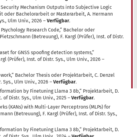
 Security Mechanism Outputs into Subjective Logic
it oder Bachelorarbeit or Masterarbeit, A. Hermann
 Sys., Ulm Univ., 2026 –
Verfügbar
.
n Psychology Research Code,“ Bachelor oder
ietzschmann (Betreuung), F. Kargl (Prüfer), Inst. of Distr.
set for GNSS spoofing detection systems,“
l (Prüfer), Inst. of Distr. Sys., Ulm Univ., 2026 –
work,“ Bachelor Thesis oder Projektarbeit, C. Denzel
tr. Sys., Ulm Univ., 2026 –
Verfügbar
.
ormation by Finetuning Llama 3 8b,“ Projektarbeit, D.
. of Distr. Sys., Ulm Univ., 2025 –
Verfügbar
.
s (KANs) with Multi-Layer Perceptrons (MLPs) for
ann (Betreuung), F. Kargl (Prüfer), Inst. of Distr. Sys.,
ormation by Finetuning Llama 3 8b,“ Projektarbeit, D.
. of Distr. Sys., Ulm Univ., 2024 –
Verfügbar
.