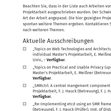
Beachten Sie, dass in der Liste auch Arbeiten vo
Projektarbeit ausgeschrieben wurden. Der Schwi
Art der Arbeit angepasst. Die hier gezeigten Proj
spontan weitere Themen ergeben. Kontaktieren S
nach weiteren Themen.
Aktuelle Ausschreibungen
„Topics on Web Technologies and Architectu
individual Master's Projektarbeit, E. Meißner 
Univ., –
Verfügbar
.
„Topics on Practical and Usable Privacy (up
Master's Projektarbeit, E. Meißner (Betreuung),
Verfügbar
.
„SMRctrl: A central mangement component f
Projektarbeit, F. J. Hauck (Betreuung), F. J. H
Verfügbar
.
„Re-Implementing etcd using an SMR framewo
(Betreuung), F. J. Hauck (Prüfer), Inst. of Dis