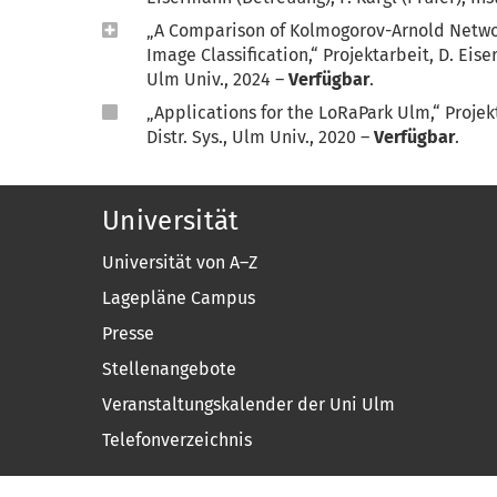
„A Comparison of Kolmogorov-Arnold Network
Image Classification,“ Projektarbeit, D. Eiserm
Ulm Univ., 2024 –
Verfügbar
.
„Applications for the LoRaPark Ulm,“ Projektar
Distr. Sys., Ulm Univ., 2020 –
Verfügbar
.
Universität
Universität von A–Z
Lagepläne Campus
Presse
Stellenangebote
Veranstaltungskalender der Uni Ulm
Telefonverzeichnis