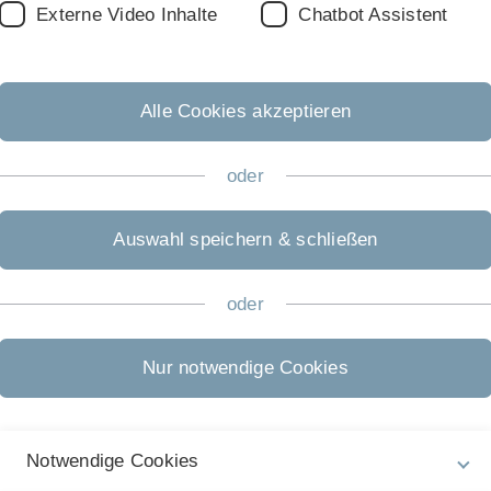
Externe Video Inhalte
Chatbot Assistent
Alle Cookies akzeptieren
n (Arthur Gerber)
ert Voith)
oder
Auswahl speichern & schließen
oder
Rechtliche Hinweise
In
ht
Impressum
Ch
Nur notwendige Cookies
Zu
Datenschutz
08
Barrierefreiheit
Notwendige Cookies
Gebärdensprache