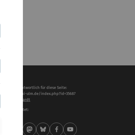
haltlich verantwortlich für diese Seite:
tps://www.uni-ulm.de/index.php?id=35687
ristine Liebhardt
letzt bearbeitet:
 . August 2016