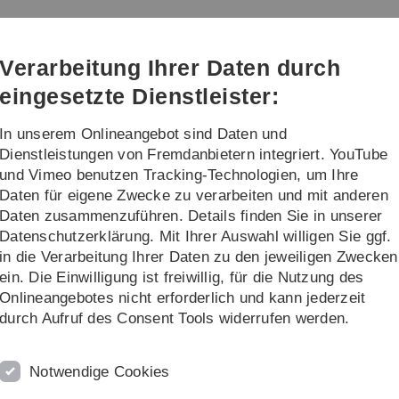
Direkt
Direkt
Direkt
Direkt
Direkt
zur
zum
zum
zur
zur
Hauptnavigation
Inhalt
Funktionsmenü
Fußleiste
Suche
Verarbeitung Ihrer Daten durch
(Sprache,
Drucken,
eingesetzte Dienstleister:
Social
Media)
In unserem Onlineangebot sind Daten und
Dienstleistungen von Fremdanbietern integriert. YouTube
und Vimeo benutzen Tracking-Technologien, um Ihre
Daten für eigene Zwecke zu verarbeiten und mit anderen
Daten zusammenzuführen. Details finden Sie in unserer
Datenschutzerklärung. Mit Ihrer Auswahl willigen Sie ggf.
in die Verarbeitung Ihrer Daten zu den jeweiligen Zwecken
ein. Die Einwilligung ist freiwillig, für die Nutzung des
Onlineangebotes nicht erforderlich und kann jederzeit
durch Aufruf des Consent Tools widerrufen werden.
Notwendige Cookies
aße 18.