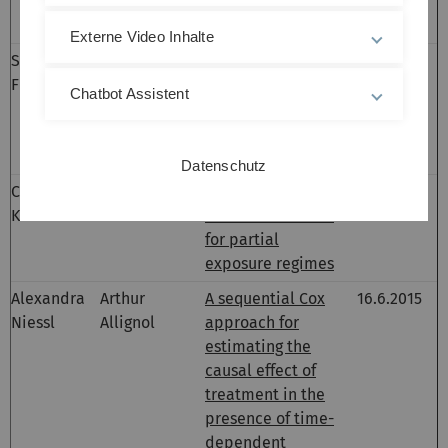
5) +
medFlex
Vignette
Externe Video Inhalte
Sandra
Tobias
Identifying direct
2.6.2015
Frank
Bluhmki
and indirect
Chatbot Assistent
effects in a non-
counterfactual
framework
Datenschutz
Christine
Tobias
Marginal
9.6.2015
Kröner
Bluhmki
structural models
for partial
exposure regimes
Alexandra
Arthur
A sequential Cox
16.6.2015
Niessl
Allignol
approach for
estimating the
causal effect of
treatment in the
presence of time-
dependent