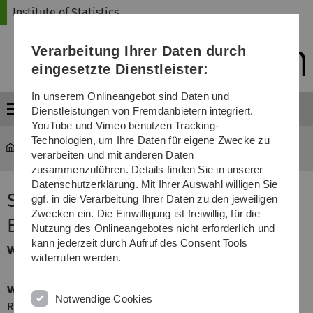
Direkt
Direkt
Direkt
Direkt
Direkt
Institute of Statistics
zur
zum
zum
zur
zur
Hauptnavigation
Inhalt
Funktionsmenü
Fußleiste
Suche
Verarbeitung Ihrer Daten durch
(Sprache,
Drucken,
eingesetzte Dienstleister:
Social
Media)
In unserem Onlineangebot sind Daten und
Menü
Dienstleistungen von Fremdanbietern integriert.
YouTube und Vimeo benutzen Tracking-
Technologien, um Ihre Daten für eigene Zwecke zu
Statistics
...
Seminar Mathematische Biometrie
verarbeiten und mit anderen Daten
zusammenzuführen. Details finden Sie in unserer
Datenschutzerklärung. Mit Ihrer Auswahl willigen Sie
Seminar Mathematische
ggf. in die Verarbeitung Ihrer Daten zu den jeweiligen
Zwecken ein. Die Einwilligung ist freiwillig, für die
Biometrie
Nutzung des Onlineangebotes nicht erforderlich und
kann jederzeit durch Aufruf des Consent Tools
Veranstalter
: Arthur Allignol und Tobias Bluhmki
widerrufen werden.
Vorbesprechung:
Dienstag, 07.04.2015 von 10-11 Uhr im
Notwendige Cookies
Raum E20, He18