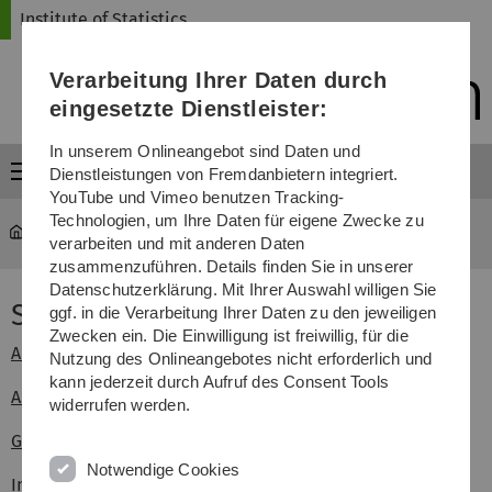
Direkt
Direkt
Direkt
Direkt
Direkt
Institute of Statistics
zur
zum
zum
zur
zur
Hauptnavigation
Inhalt
Funktionsmenü
Fußleiste
Suche
Verarbeitung Ihrer Daten durch
(Sprache,
Drucken,
eingesetzte Dienstleister:
Social
Media)
In unserem Onlineangebot sind Daten und
Menü
Dienstleistungen von Fremdanbietern integriert.
YouTube und Vimeo benutzen Tracking-
Technologien, um Ihre Daten für eigene Zwecke zu
Statistics
...
Summer Semester 2020
verarbeiten und mit anderen Daten
zusammenzuführen. Details finden Sie in unserer
Datenschutzerklärung. Mit Ihrer Auswahl willigen Sie
Summer Semester 2020
ggf. in die Verarbeitung Ihrer Daten zu den jeweiligen
Zwecken ein. Die Einwilligung ist freiwillig, für die
Angewandte Statistik
Nutzung des Onlineangebotes nicht erforderlich und
kann jederzeit durch Aufruf des Consent Tools
ASPM (SAPS)
widerrufen werden.
Generalisierte Regression und Verweildaueranalyse
Notwendige Cookies
Introduction to the Statistical Software R