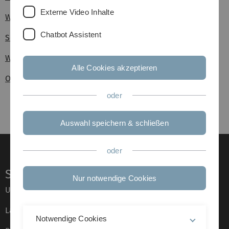
Externe Video Inhalte
Wirtschaftsstatistik
Chatbot Assistent
Seminar Mathematische Biometrie
WiMa-Praktikum II: Stochastik
Alle Cookies akzeptieren
Oberseminar Mathematische Biometrie
oder
Auswahl speichern & schließen
oder
Service
Nur notwendige Cookies
Universität von A–Z
Lagepläne
Notwendige Cookies