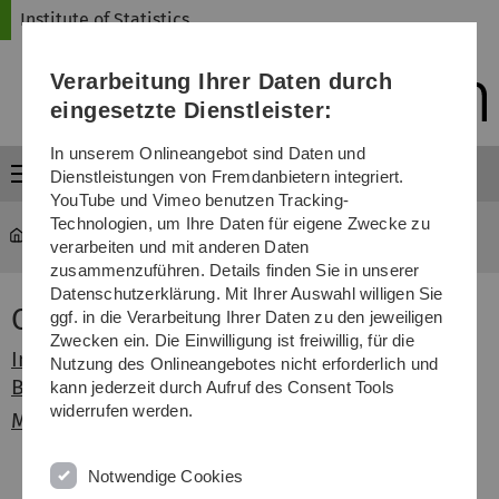
Direkt
Direkt
Direkt
Direkt
Direkt
Institute of Statistics
zur
zum
zum
zur
zur
Hauptnavigation
Inhalt
Funktionsmenü
Fußleiste
Suche
Verarbeitung Ihrer Daten durch
(Sprache,
Drucken,
eingesetzte Dienstleister:
Social
Media)
In unserem Onlineangebot sind Daten und
Menü
Dienstleistungen von Fremdanbietern integriert.
YouTube und Vimeo benutzen Tracking-
Technologien, um Ihre Daten für eigene Zwecke zu
Statistics
...
Consulting Class
verarbeiten und mit anderen Daten
zusammenzuführen. Details finden Sie in unserer
Datenschutzerklärung. Mit Ihrer Auswahl willigen Sie
Consulting Class
ggf. in die Verarbeitung Ihrer Daten zu den jeweiligen
Zwecken ein. Die Einwilligung ist freiwillig, für die
Institut für Epidemiologie und Medizinische
Nutzung des Onlineangebotes nicht erforderlich und
Biometrie
kann jederzeit durch Aufruf des Consent Tools
widerrufen werden.
Moodle
Notwendige Cookies