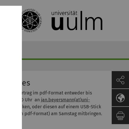
nkten
ktuelles
itte den Vortrag im pdf-Format entweder bis
reitag, 18:00 Uhr an
jan.beyersmann(at)uni-
lm.de
schicken, oder diesen auf einem USB-Stick
ebenfalls im pdf-Format) am Samstag mitbringen.