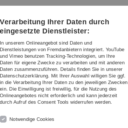
Direkt
Direkt
Direkt
Direkt
Direkt
zur
zum
zum
zur
zur
Hauptnavigation
Inhalt
Funktionsmenü
Fußleiste
Suche
Verarbeitung Ihrer Daten durch
(Sprache,
Drucken,
eingesetzte Dienstleister:
Social
Media)
In unserem Onlineangebot sind Daten und
...
Dienstleistungen von Fremdanbietern integriert. YouTube
und Vimeo benutzen Tracking-Technologien, um Ihre
Daten für eigene Zwecke zu verarbeiten und mit anderen
013
Seminar Planung und Auswertung von kombinierten Ereigniszeitendpu
Daten zusammenzuführen. Details finden Sie in unserer
Datenschutzerklärung. Mit Ihrer Auswahl willigen Sie ggf.
ertung von kombinierten
A
in die Verarbeitung Ihrer Daten zu den jeweiligen Zwecken
ein. Die Einwilligung ist freiwillig, für die Nutzung des
B
Onlineangebotes nicht erforderlich und kann jederzeit
F
durch Aufruf des Consent Tools widerrufen werden.
eise an drei Tagen stattfinden:
u
(
.Juni 2013, 29.Juni 2013
Notwendige Cookies
n: 9 Uhr s.t.
tzstr. 18, Raum E 60