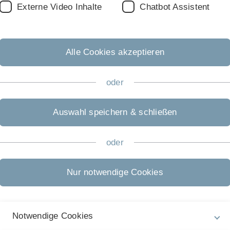
Externe Video Inhalte
Chatbot Assistent
Alle Cookies akzeptieren
ndersen, Borgan, Gill, Keiding, Springer 1993
oder
Auswahl speichern & schließen
ples III.1.1, III.1.4, III.1.5, III.1.7, III.1.9)
le, die Links-Trunkierung oder Filtern behandeln
oder
.7 - 304; 309-310; Ex. IV. 4.4-317
Nur notwendige Cookies
el "Competing Risks regression"
Notwendige Cookies
nt history analys