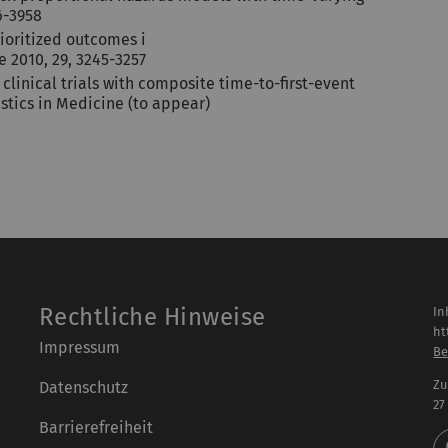
6-3958
ioritized outcomes i
 2010, 29, 3245-3257
linical trials with composite time-to-first-event
stics in Medicine (to appear)
Rechtliche Hinweise
In
ht
Impressum
Be
Zu
Datenschutz
27
Barrierefreiheit