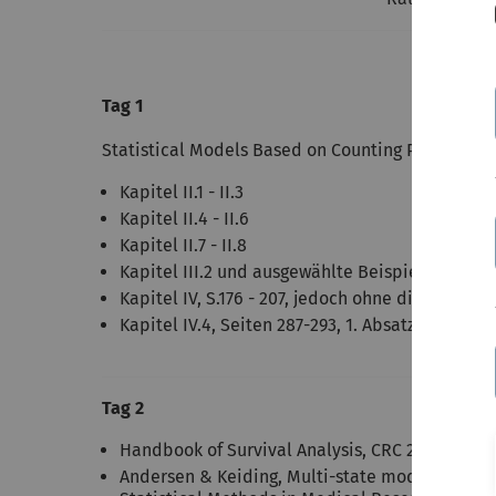
Tag 1
Statistical Models Based on Counting Processes, A
Kapitel II.1 - II.3
Kapitel II.4 - II.6
Kapitel II.7 - II.8
Kapitel III.2 und ausgewählte Beispiele aus III.1 (Exam
Kapitel IV, S.176 - 207, jedoch ohne die Texttei
Kapitel IV.4, Seiten 287-293, 1. Absatz; 298, IV.4.1
Tag 2
Handbook of Survival Analysis, CRC 2013, Kapit
Andersen & Keiding, Multi-state models for eve