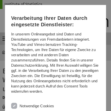
Direkt
Direkt
Direkt
Direkt
Direkt
Institute of Statistics
zur
zum
zum
zur
zur
Hauptnavigation
Inhalt
Funktionsmenü
Fußleiste
Suche
Verarbeitung Ihrer Daten durch
(Sprache,
Drucken,
eingesetzte Dienstleister:
Social
Media)
In unserem Onlineangebot sind Daten und
Menü
Dienstleistungen von Fremdanbietern integriert.
YouTube und Vimeo benutzen Tracking-
Technologien, um Ihre Daten für eigene Zwecke zu
Statistics
...
Elementare WR und Statistik
verarbeiten und mit anderen Daten
zusammenzuführen. Details finden Sie in unserer
Datenschutzerklärung. Mit Ihrer Auswahl willigen Sie
Elementare
ggf. in die Verarbeitung Ihrer Daten zu den jeweiligen
Zwecken ein. Die Einwilligung ist freiwillig, für die
Wahrscheinlichkeitsrechnung
Nutzung des Onlineangebotes nicht erforderlich und
kann jederzeit durch Aufruf des Consent Tools
und Statistik
widerrufen werden.
Dozent:
Markus Pauly
Notwendige Cookies
Übungsleiter:
Sarah Friedrich und Maria Umlauft