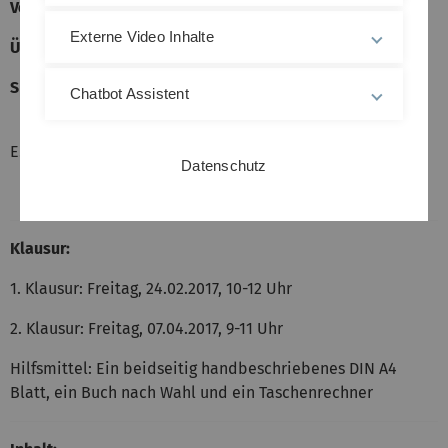
Vorlesung
Montag, 8-10 Uhr und Mittwoch, 10-12 Uhr in H3
Externe Video Inhalte
Übung
Donnerstag, 16-18 Uhr in H3
Sprechstunde
Prof. Pauly: Mi, 13-14 Uhr in HeHo 20, E.43
Chatbot Assistent
Sarah und Maria: Mo, 10-12 Uhr in HeHo 20,
E.41
Datenschutz
Klausur:
1. Klausur: Freitag, 24.02.2017, 10-12 Uhr
2. Klausur: Freitag, 07.04.2017, 9-11 Uhr
Hilfsmittel: Ein beidseitig handbeschriebenes DIN A4
Blatt, ein Buch nach Wahl und ein Taschenrechner