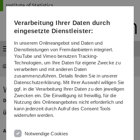
Direkt
Direkt
Direkt
Direkt
Direkt
Institute of Statistics
zur
zum
zum
zur
zur
Hauptnavigation
Inhalt
Funktionsmenü
Fußleiste
Suche
Verarbeitung Ihrer Daten durch
(Sprache,
Drucken,
eingesetzte Dienstleister:
Social
Media)
In unserem Onlineangebot sind Daten und
Menü
Dienstleistungen von Fremdanbietern integriert.
YouTube und Vimeo benutzen Tracking-
Technologien, um Ihre Daten für eigene Zwecke zu
Statistics
...
Wirtschaftsstatistik
verarbeiten und mit anderen Daten
zusammenzuführen. Details finden Sie in unserer
Datenschutzerklärung. Mit Ihrer Auswahl willigen Sie
Wirtschaftsstatistik
ggf. in die Verarbeitung Ihrer Daten zu den jeweiligen
Zwecken ein. Die Einwilligung ist freiwillig, für die
Dozent:
Prof. Dr. Jan Beyersmann
Nutzung des Onlineangebotes nicht erforderlich und
kann jederzeit durch Aufruf des Consent Tools
Übungsleiter:
Regina Stegherr
widerrufen werden.
Allgemeine Informationen
Notwendige Cookies