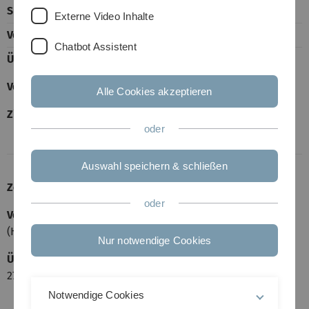
Sprache
Deutsch
Externe Video Inhalte
Vorlesung
2 h
Chatbot Assistent
Übung
1 h mit R-Übung
Voraussetzungen
Stochastik für
Alle Cookies akzeptieren
Wirtschaftswissenschaften
Zielgruppe
oder
Bachelor Wirtschaftswissenschaften
Auswahl speichern & schließen
Zeit und Ort
oder
Vorlesung
Montags, 12:00 Uhr - 14:00 Uhr, O23-2619
(Hörsaal Innere Medizin), ab 24.04.2017
Nur notwendige Cookies
Übung
Donnerstags, 12:00 Uhr, 025, H2, erste Übung am
27.04.2017 (Einführung in R-Studio)
Notwendige Cookies