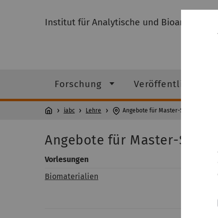
Institut für Analytische und Bioanalytis
Forschung
Veröffentlichunge
iabc
Lehre
Angebote für Master-Studenten
Angebote für Master-Stude
Vorlesungen
Biomaterialien