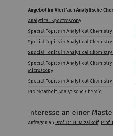
Angebot im Viertfach Analytische Chemie
Analytical Spectroscopy
Special Topics in Analytical Chemistry I: Miniatu
Special Topics in Analytical Chemistry II: Advanc
Special Topics in Analytical Chemistry III: Emerg
Special Topics in Analytical Chemistry IV: Scann
Microscopy
Special Topics in Analytical Chemistry V: Ultra Tr
Projektarbeit Analytische Chemie
Interesse an einer Masterarbeit
Anfragen an
Prof. Dr. B. Mizaikoff
,
Prof. Dr. K. Leop