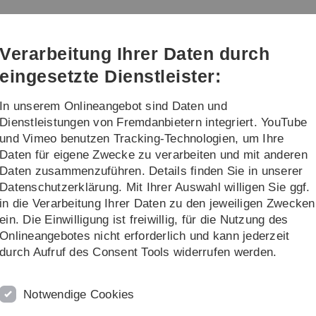
Direkt
Direkt
Direkt
Direkt
Direkt
zur
zum
zum
zur
zur
che Chemie
Hauptnavigation
Inhalt
Funktionsmenü
Fußleiste
Suche
Verarbeitung Ihrer Daten durch
(Sprache,
Drucken,
eingesetzte Dienstleister:
Social
Media)
In unserem Onlineangebot sind Daten und
n
Lehre
Institut
Dienstleistungen von Fremdanbietern integriert. YouTube
und Vimeo benutzen Tracking-Technologien, um Ihre
Daten für eigene Zwecke zu verarbeiten und mit anderen
Daten zusammenzuführen. Details finden Sie in unserer
Datenschutzerklärung. Mit Ihrer Auswahl willigen Sie ggf.
nten
in die Verarbeitung Ihrer Daten zu den jeweiligen Zwecken
ein. Die Einwilligung ist freiwillig, für die Nutzung des
Onlineangebotes nicht erforderlich und kann jederzeit
durch Aufruf des Consent Tools widerrufen werden.
MSc. Chemie
WiSe
und
MSc. Biochemie
Notwendige Cookies