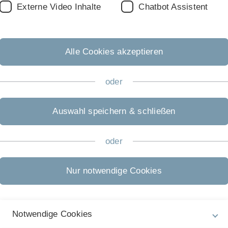
Externe Video Inhalte
Chatbot Assistent
MSc. Chemie
WiSe
Alle Cookies akzeptieren
rization
MSc. Chemie
WiSe
ed Electroanalytics
MSc. Chemie
WiSe
oder
ing Areas
MSc. Chemie
WiSe
ing Probe
MSc. Chemie
SoSe
Auswahl speichern & schließen
ace Analysis
MSc. Chemie
SoSe
oder
MSc. Chemie
WiSe & SoSe
Nur notwendige Cookies
?
old
und
apl. Prof. Dr. C. Kranz
Notwendige Cookies