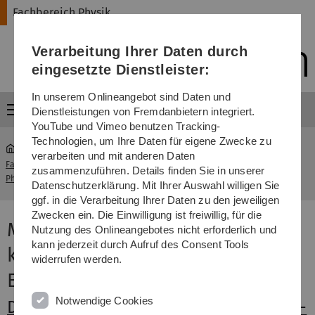
Direkt
Direkt
Direkt
Direkt
Direkt
Fachbereich Physik
zur
zum
zum
zur
zur
Hauptnavigation
Inhalt
Funktionsmenü
Fußleiste
Suche
Verarbeitung Ihrer Daten durch
(Sprache,
Drucken,
eingesetzte Dienstleister:
Social
Media)
In unserem Onlineangebot sind Daten und
Menü
Dienstleistungen von Fremdanbietern integriert.
YouTube und Vimeo benutzen Tracking-
Technologien, um Ihre Daten für eigene Zwecke zu
verarbeiten und mit anderen Daten
Fachbereich
Kooperierende Institute und
zusammenzuführen. Details finden Sie in unserer
...
Physik
Einrichtungen
Datenschutzerklärung. Mit Ihrer Auswahl willigen Sie
ggf. in die Verarbeitung Ihrer Daten zu den jeweiligen
Zwecken ein. Die Einwilligung ist freiwillig, für die
Mit dem Fachbereich Physik
Nutzung des Onlineangebotes nicht erforderlich und
kann jederzeit durch Aufruf des Consent Tools
kooperierende Institute und
widerrufen werden.
Einrichtungen
Notwendige Cookies
Deutsche Luft- und Raumfahrt (DLR) -