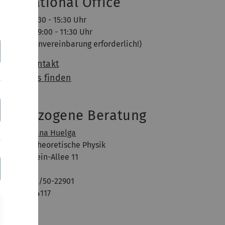
nternational Office
enstag, 13:30 - 15:30 Uhr
nnerstag: 9:00 - 11:30 Uhr
Keine Terminvereinbarung erforderlich!)
eam & Kontakt
ie Sie uns finden
achbezogene Beratung
of. Dr. Susana Huelga
stitut für Theoretische Physik
bert-Einstein-Allee 11
9081 Ulm
elefon: 0731/50-22901
aum: M26/4117