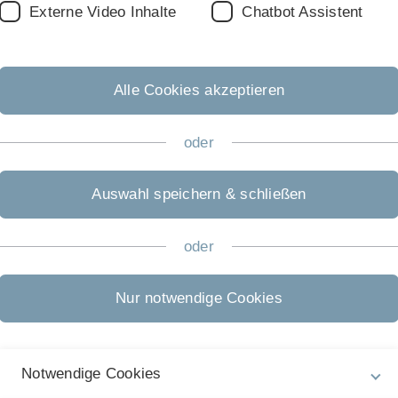
I
Externe Video Inhalte
Chatbot Assistent
Di
ausländischen Hochschule absolvieren? Dann empfehlen
Do
(
Alle Cookies akzeptieren
 anhand unserer Webseiten oder besuchen Sie
T
hulen
für Ihren Auslandsaufenthalt. Entwerfen Sie
W
oder
e Sie absolvieren wollen.
e Spalte) Kontakt auf.
Auswahl speichern & schließen
F
Pr
en Informationen, die Ihnen weiterhelfen:
oder
In
Al
Nur notwendige Cookies
8
T
sik
R
Notwendige Cookies