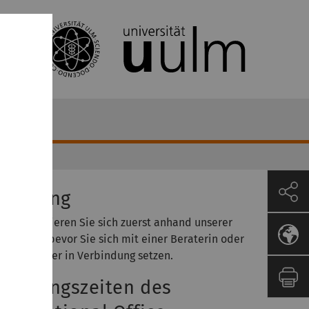
eratung
tte informieren Sie sich zuerst anhand unserer
ebseiten, bevor Sie sich mit einer Beraterin oder
inem Berater in Verbindung setzen.
eratungszeiten des