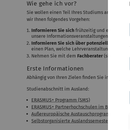
Wie gehe ich vor?
Sie wollen einen Teil Ihres Studiums an einer 
wir Ihnen folgendes Vorgehen:
Informieren Sie sich
frühzeitig und eingehend
unsere Informationsveranstaltungen.
Informieren Sie sich über potenzielle Hochsc
einen Plan, welche Lehrveranstaltungen/Modul
Nehmen Sie mit dem
Fachberater
(siehe recht
Erste Informationen
Abhängig von Ihren Zielen finden Sie im Folgend
Studienabschnitt im Ausland:
ERASMUS+ Programm (SMS)
ERASMUS+ Partnerhochschulen im Bereich Phy
Außereuropäische Austauschprogramme
Selbstorganisierte Auslandssemester