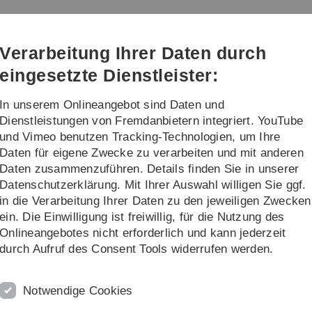
Direkt
Direkt
Direkt
Direkt
Direkt
zur
zum
zum
zur
zur
Hauptnavigation
Inhalt
Funktionsmenü
Fußleiste
Suche
Verarbeitung Ihrer Daten durch
(Sprache,
Drucken,
eingesetzte Dienstleister:
Social
Media)
In unserem Onlineangebot sind Daten und
interessierte
Forschung / Institute
Dienstleistungen von Fremdanbietern integriert. YouTube
und Vimeo benutzen Tracking-Technologien, um Ihre
Daten für eigene Zwecke zu verarbeiten und mit anderen
tudienabschnitt im Ausland
Daten zusammenzuführen. Details finden Sie in unserer
Datenschutzerklärung. Mit Ihrer Auswahl willigen Sie ggf.
nd
B
in die Verarbeitung Ihrer Daten zu den jeweiligen Zwecken
ein. Die Einwilligung ist freiwillig, für die Nutzung des
r allem für die Wissenschaft. Um den Anforderungen des
Bi
Onlineangebotes nicht erforderlich und kann jederzeit
dienaufenthalt an einer ausländischen Hochschule immer
W
durch Aufruf des Consent Tools widerrufen werden.
ben Sie die Möglichkeit, sich für ein oder zwei
e
 - sowohl europaweit im Rahmen des ERASMUS+
B
Notwendige Cookies
erhochschulen - zu bewerben.