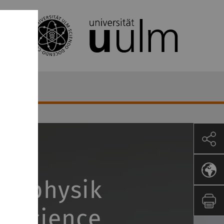
ftsphysik
f Science