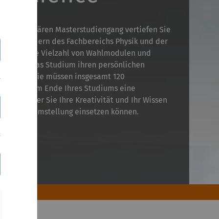
terdisziplinären Masterstudiengang vertiefen Sie
schungsfeldern des Fachbereichs Physik und der
. Durch eine Vielzahl von Wahlmodulen und
nnen Sie das Studium ihren persönlichen
estalten. Sie müssen insgesamt 120
ingen und am Ende Ihres Studiums eine
igen, bei der Sie Ihre Kreativität und Ihr Wissen
llen Problemstellung einsetzen können.