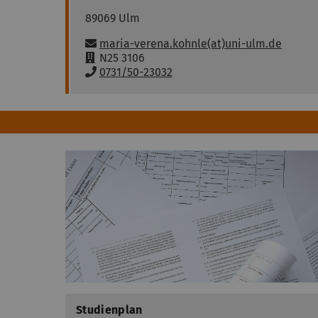
89069
Ulm
E
maria-verena.kohnle(at)uni-ulm.de
-
R
N25 3106
M
a
T
0731/50-23032
a
u
e
i
m
l
l
:
e
:
f
o
n
:
Studienplan