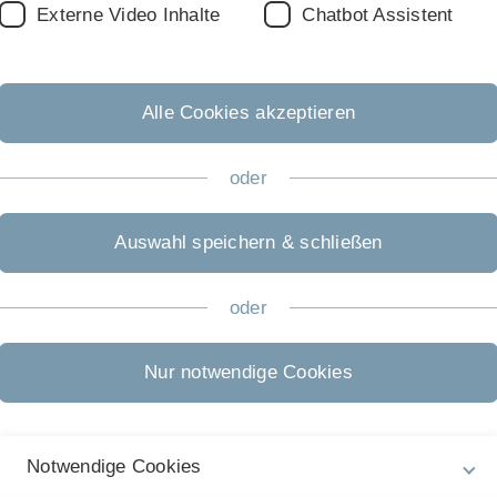
Externe Video Inhalte
Chatbot Assistent
In diesem zweijährigen, in
Ihre Kenntnisse in den For
Alle Cookies akzeptieren
Wirtschaftswissenschaften
Spezialveranstaltungen kö
Neigungen folgend selbst g
oder
Leistungspunkte (LP) erbr
Masterarbeit (30 LP) anfert
Auswahl speichern & schließen
bei der Lösung einer aktue
oder
Nur notwendige Cookies
Notwendige Cookies