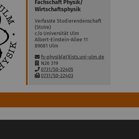
Fachschaft
Physik/
Wirtschaftsphysik
Verfasste Studierendenschaft
(StuVe)
c/o Universität Ulm
Albert-Einstein-Allee 11
89081
Ulm
E-Mail:
fs-physik(at)lists.uni-ulm.de
R
N26 319
a
T
0731/50-22405
u
e
F
0731/50-22403
m
l
a
:
e
x
f
:
o
n
: