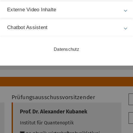
Externe Video Inhalte
able - changes still possible
Chatbot Assistent
Datenschutz
ble - changes still possible
Prüfungsausschussvorsitzender
Prof. Dr.
Alexander
Kubanek
Institut für Quantenoptik