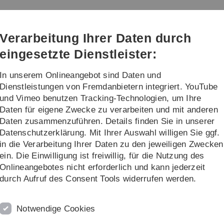
Direkt
Direkt
Direkt
Direkt
Direkt
zur
zum
zum
zur
zur
Hauptnavigation
Inhalt
Funktionsmenü
Fußleiste
Suche
Verarbeitung Ihrer Daten durch
(Sprache,
Drucken,
eingesetzte Dienstleister:
Social
Media)
In unserem Onlineangebot sind Daten und
interessierte
Forschung / Institute
Dienstleistungen von Fremdanbietern integriert. YouTube
und Vimeo benutzen Tracking-Technologien, um Ihre
Daten für eigene Zwecke zu verarbeiten und mit anderen
asterstudiengänge
Wirtschaftsphysik M.Sc. (PO 2024)
Daten zusammenzuführen. Details finden Sie in unserer
Datenschutzerklärung. Mit Ihrer Auswahl willigen Sie ggf.
in die Verarbeitung Ihrer Daten zu den jeweiligen Zwecken
ein. Die Einwilligung ist freiwillig, für die Nutzung des
Onlineangebotes nicht erforderlich und kann jederzeit
durch Aufruf des Consent Tools widerrufen werden.
Wirtscha
Notwendige Cookies
Master o