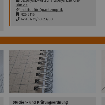
E
pa.physik-wirtschaftsphysik(at)uni-
-
ulm.de
M
w
Institut für Quantenoptik
a
w
R
N25 3115
i
w
a
T
+49(0)731/50-23780
l
:
u
e
:
m
l
:
e
f
o
n
:
Studien- und Prüfungsordnung