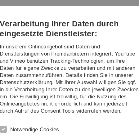
Direkt
Direkt
Direkt
Direkt
Direkt
zur
zum
zum
zur
zur
Hauptnavigation
Inhalt
Funktionsmenü
Fußleiste
Suche
Verarbeitung Ihrer Daten durch
(Sprache,
Drucken,
eingesetzte Dienstleister:
Social
Media)
In unserem Onlineangebot sind Daten und
interessierte
Forschung / Institute
Dienstleistungen von Fremdanbietern integriert. YouTube
und Vimeo benutzen Tracking-Technologien, um Ihre
Daten für eigene Zwecke zu verarbeiten und mit anderen
Studienabschnitt im Ausland
Daten zusammenzuführen. Details finden Sie in unserer
Datenschutzerklärung. Mit Ihrer Auswahl willigen Sie ggf.
nd
B
in die Verarbeitung Ihrer Daten zu den jeweiligen Zwecken
ein. Die Einwilligung ist freiwillig, für die Nutzung des
r allem für die Wissenschaft. Um den Anforderungen des
Bi
Onlineangebotes nicht erforderlich und kann jederzeit
dienaufenthalt an einer ausländischen Hochschule immer
W
durch Aufruf des Consent Tools widerrufen werden.
ben Sie die Möglichkeit, sich für ein oder zwei
e
 - sowohl europaweit im Rahmen des ERASMUS+
B
Notwendige Cookies
erhochschulen - zu bewerben.