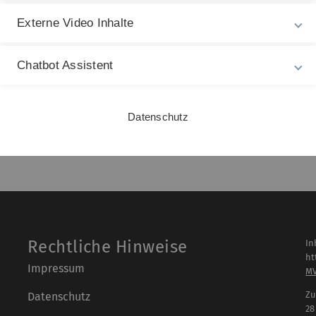
Externe Video Inhalte
Chatbot Assistent
MT)
Datenschutz
Rechtliche Hinweise
In
ht
Impressum
M
Zu
Datenschutz
28