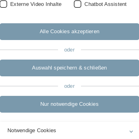
I
Externe Video Inhalte
Chatbot Assistent
Di
ausländischen Hochschule absolvieren? Dann empfehlen
Do
(
Alle Cookies akzeptieren
 anhand unserer Webseiten oder besuchen Sie
T
hulen
für Ihren Auslandsaufenthalt. Entwerfen Sie
W
oder
e Sie absolvieren wollen.
e Spalte) Kontakt auf.
Auswahl speichern & schließen
F
Pr
en Informationen, die Ihnen weiterhelfen:
oder
In
Al
Nur notwendige Cookies
8
T
sik
R
Notwendige Cookies