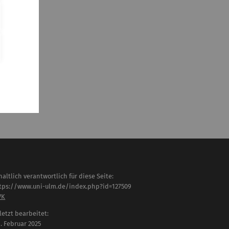
haltlich verantwortlich für diese Seite:
tps://www.uni-ulm.de/index.php?id=127509
VK
letzt bearbeitet:
 . Februar 2025