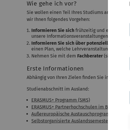
Wie gehe ich vor?
Sie wollen einen Teil Ihres Studiums an einer 
wir Ihnen folgendes Vorgehen:
Informieren Sie sich
frühzeitig und eingehend
unsere Informationsveranstaltungen.
Informieren Sie sich über potenzielle Hochsc
einen Plan, welche Lehrveranstaltungen/Modul
Nehmen Sie mit dem
Fachberater
(siehe recht
Erste Informationen
Abhängig von Ihren Zielen finden Sie im Folgend
Studienabschnitt im Ausland:
ERASMUS+ Programm (SMS)
ERASMUS+ Partnerhochschulen im Bereich Phy
Außereuropäische Austauschprogramme
Selbstorganisierte Auslandssemester