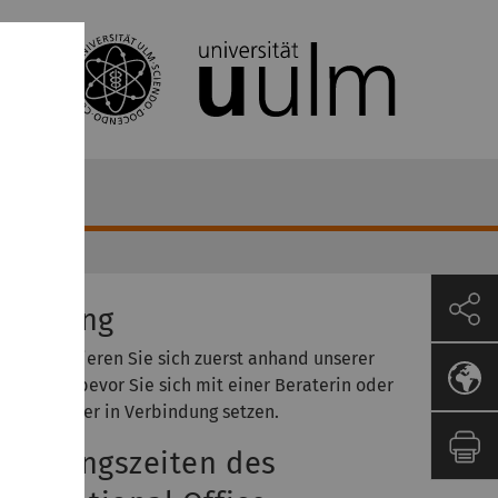
eratung
tte informieren Sie sich zuerst anhand unserer
ebseiten, bevor Sie sich mit einer Beraterin oder
inem Berater in Verbindung setzen.
eratungszeiten des