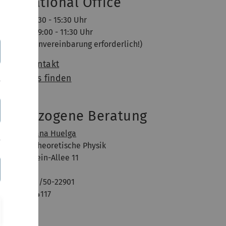
nternational Office
enstag, 13:30 - 15:30 Uhr
nnerstag: 9:00 - 11:30 Uhr
Keine Terminvereinbarung erforderlich!)
eam & Kontakt
ie Sie uns finden
achbezogene Beratung
of. Dr. Susana Huelga
stitut für Theoretische Physik
bert-Einstein-Allee 11
9081 Ulm
elefon: 0731/50-22901
aum: M26/4117