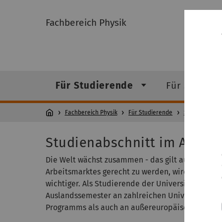
Fachbereich Physik
Für Studierende
Für Studien
Fachbereich Physik
Für Studierende
Studium
Studienabschnitt im Ausla
Die Welt wächst zusammen - das gilt auch und vo
Arbeitsmarktes gerecht zu werden, wird ein Stu
wichtiger. Als Studierende der Universität Ulm ha
Auslandssemester an zahlreichen Universitäten
Programms als auch an außereuropäischen Partn