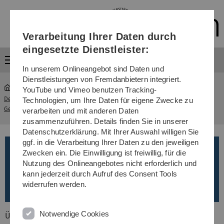
Direkt
Direkt
Direkt
Direkt
Direkt
zur
zum
zum
zur
zur
Hauptnavigation
Inhalt
Funktionsmenü
Fußleiste
Suche
Verarbeitung Ihrer Daten durch
(Sprache,
Drucken,
eingesetzte Dienstleister:
Social
Menü
Media)
In unserem Onlineangebot sind Daten und
Dienstleistungen von Fremdanbietern integriert.
YouTube und Vimeo benutzen Tracking-
Department für
Schwerwiegender
Technologien, um Ihre Daten für eigene Zwecke zu
...
Geisteswissenschaften
Vorfall
verarbeiten und mit anderen Daten
zusammenzuführen. Details finden Sie in unserer
Datenschutzerklärung. Mit Ihrer Auswahl willigen Sie
ggf. in die Verarbeitung Ihrer Daten zu den jeweiligen
Zwecken ein. Die Einwilligung ist freiwillig, für die
Nutzung des Onlineangebotes nicht erforderlich und
kann jederzeit durch Aufruf des Consent Tools
widerrufen werden.
Notwendige Cookies
Über dieses Formular können Sie uns unkompliziert