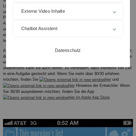
sondern rein über Gesten vorgenommen. Um eine neue Aufgabe in die
Liste einzufügen, müssen z.B. die beiden Aufgaben, die in der Liste vor
Externe Video Inhalte
und nach der neuen Aufgabe stehen auseinander gezogen und somit
Platz für die neue Aufgabe geschaffen werden. Ein Doppeltipp auf eine
Aufgabe bringt den Nutzer in das Bearbeitungsmenü, wo die Aufgabe
Chatbot Assistent
umbenannt, ein Symbol zugewiesen und eine Bearbeitungszeit
einkalkuliert werden kann. Durch Schütteln des Smartphones wird die
letzte Aktion rückgängig gemacht.
Datenschutz
Alles in allem ist die App 30/30 aus unserer Sicht für alle empfehlenswert,
die ihre Zeiteinteilung besser managen möchten. Die App hilft sowohl, die
eingeplante Zeit auch konzentriert mit einer Aufgabe zu verbringen,
andererseits kann sie auch helfen, zu verhindern, dass ineffektiv viel Zeit
in eine Aufgabe gesteckt wird. Wenn Sie mehr über 30/30 erfahren
möchten, finden Sie
hier
und
hier
Hinweise der Entwickler. Wenn
Sie 30/30 ausprobieren möchten, finden Sie die App
hier im Apple App Store
.