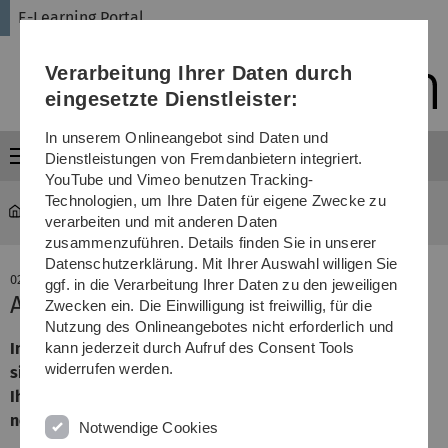
Direkt
Direkt
Direkt
Direkt
Direkt
E-Learning Portal
zur
zum
zum
zur
zur
Hauptnavigation
Inhalt
Funktionsmenü
Fußleiste
Suche
Verarbeitung Ihrer Daten durch
(Sprache,
Drucken,
eingesetzte Dienstleister:
Social
Media)
In unserem Onlineangebot sind Daten und
Menü
Dienstleistungen von Fremdanbietern integriert.
YouTube und Vimeo benutzen Tracking-
Technologien, um Ihre Daten für eigene Zwecke zu
E-Learning Portal
...
Alle E-Learning News
verarbeiten und mit anderen Daten
zusammenzuführen. Details finden Sie in unserer
Datenschutzerklärung. Mit Ihrer Auswahl willigen Sie
02. Dezember 2015
ggf. in die Verarbeitung Ihrer Daten zu den jeweiligen
App-Tipp: 30/30
Zwecken ein. Die Einwilligung ist freiwillig, für die
Nutzung des Onlineangebotes nicht erforderlich und
In unserem heutigen App-Tipp stellen wir Ihnen einen
kann jederzeit durch Aufruf des Consent Tools
widerrufen werden.
simplen, aber effektiven Task Manager vor. 30/30 hilft
Ihnen, Aufgaben und Ihren Zeitbedarf zu planen und ist
nebenbei ein tolles Selbstmanagementtool.
Notwendige Cookies