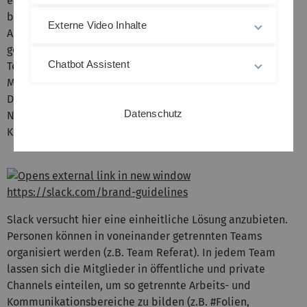
erarbeiten sowie Dateien teilen und gemeinsam
bearbeiten. Es existieren unzählige Tools, Apps und
Externe Video Inhalte
Anbieter, die Lösungen für einzelne Aspekte des
gemeinsamen Arbeitens anbieten. So bedeutet digitale
Chatbot Assistent
Team-Arbeit in den meisten Fällen, verschiedene
Methoden miteinander kombinieren zu müssen: einen
Dropbox Ordner, für den Dateiaustausch, E-Mail
Datenschutz
Nachrichten und/oder WhatsApp-Gruppen zur
Kommunikation, Doodle für die gemeinsamen Termine.
https://slack.com/brand-guidelines
Slack versucht hier eine einheitliche Lösung anzubieten.
Personen können in voneinander getrennten Teams
organisiert werden (z.B. Team Referat). In jedem Team
lassen sich die Mitglieder in öffentliche und private
Channels einteilen, um so getrennte Arbeits- und
Kommunikationsbereiche zu bilden (z.B. #Folien,