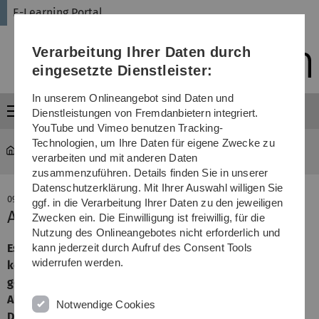
Direkt
Direkt
Direkt
Direkt
Direkt
E-Learning Portal
zur
zum
zum
zur
zur
Hauptnavigation
Inhalt
Funktionsmenü
Fußleiste
Suche
Verarbeitung Ihrer Daten durch
(Sprache,
Drucken,
eingesetzte Dienstleister:
Social
Media)
In unserem Onlineangebot sind Daten und
Menü
Dienstleistungen von Fremdanbietern integriert.
YouTube und Vimeo benutzen Tracking-
Technologien, um Ihre Daten für eigene Zwecke zu
E-Learning Portal
...
Alle E-Learning News
verarbeiten und mit anderen Daten
zusammenzuführen. Details finden Sie in unserer
Datenschutzerklärung. Mit Ihrer Auswahl willigen Sie
09. Dezember 2015
ggf. in die Verarbeitung Ihrer Daten zu den jeweiligen
App-Tipp: Slack
Zwecken ein. Die Einwilligung ist freiwillig, für die
Nutzung des Onlineangebotes nicht erforderlich und
Es gibt unzählige Apps und Anbieter, die wir nutzen
kann jederzeit durch Aufruf des Consent Tools
widerrufen werden.
können, um uns in Gruppen auszutauschen und Dateien
gemeinsam zu nutzen und zu bearbeiten. Eine gute
Alternative zu E-Mail Anhängen, Facebook-Gruppen und
Notwendige Cookies
Dropbox-Ordnern bietet das Tool Slack, das wir in