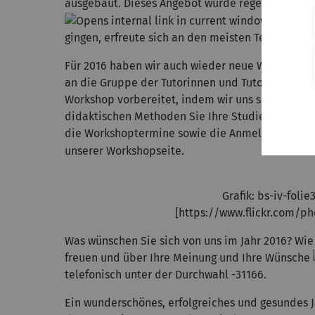
ausgebaut. Dieses Angebot wurde rege genutzt u
Moodle M
gingen, erfreute sich an den meisten Terminen e
Für 2016 haben wir auch wieder neue Workshopth
an die Gruppe der Tutorinnen und Tutoren. Auf 
Workshop vorbereitet, indem wir uns speziell a
didaktischen Methoden Sie Ihre Studierenden zu
die Workshoptermine sowie die Anmeldung finde
unserer Workshopseite.
Grafik: bs-iv-folie
[https://www.flickr.com/
Was wünschen Sie sich von uns im Jahr 2016? Wie
freuen und über Ihre Meinung und Ihre Wünsche
telefonisch unter der Durchwahl -31166.
Ein wunderschönes, erfolgreiches und gesundes 