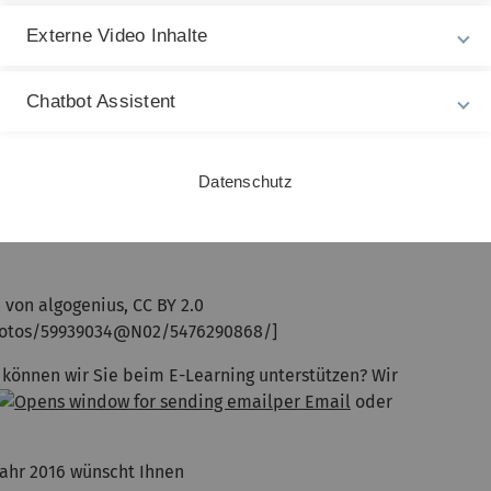
nd werden wir selbstverständlich beibehalten. Auch der
onday, mit dem wir im Wintersemester an den Start
Externe Video Inhalte
iner guten Teilnehmerquote.
Chatbot Assistent
emen im Angebot. So richten wir uns nun auch speziell
Anregung der Dozierenden haben wir zudem einen
nschauen, mit welchen Moodletools und welchen
m aktiven Lernen anregen können. Eine Übersicht über
Datenschutz
n Sie hier
auf
3 von algogenius, CC BY 2.0
photos/59939034@N02/5476290868/]
 können wir Sie beim E-Learning unterstützen? Wir
per Email
oder
Jahr 2016 wünscht Ihnen