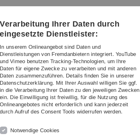
Direkt
Direkt
Direkt
Direkt
Direkt
zur
zum
zum
zur
zur
Hauptnavigation
Inhalt
Funktionsmenü
Fußleiste
Suche
Verarbeitung Ihrer Daten durch
(Sprache,
Drucken,
eingesetzte Dienstleister:
Social
Media)
In unserem Onlineangebot sind Daten und
n für digitale Lehre
Dienstleistungen von Fremdanbietern integriert. YouTube
und Vimeo benutzen Tracking-Technologien, um Ihre
Daten für eigene Zwecke zu verarbeiten und mit anderen
Daten zusammenzuführen. Details finden Sie in unserer
Datenschutzerklärung. Mit Ihrer Auswahl willigen Sie ggf.
in die Verarbeitung Ihrer Daten zu den jeweiligen Zwecken
Ihnen Ihr E-Learning-Team an der
ein. Die Einwilligung ist freiwillig, für die Nutzung des
Onlineangebotes nicht erforderlich und kann jederzeit
durch Aufruf des Consent Tools widerrufen werden.
 nur das Beste für 2016. Wir haben die ersten Wochen
zt und um Pläne für dieses Jahr zu machen. Lesen Sie
Notwendige Cookies