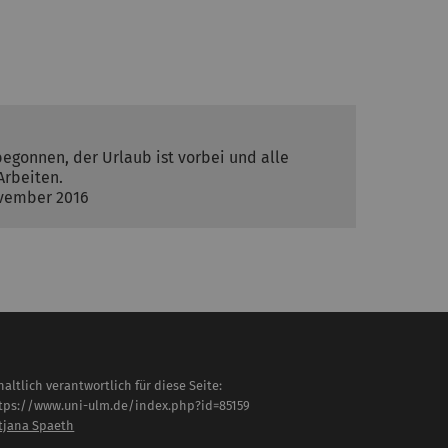
egonnen, der Urlaub ist vorbei und alle
Arbeiten.
ovember 2016
haltlich verantwortlich für diese Seite:
tps://www.uni-ulm.de/index.php?id=85159
tjana Spaeth