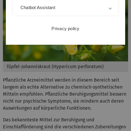
Chatbot Assistant
Privacy policy
Tüpfel-Johanniskraut (Hypericum perforatum)
Pflanzliche Arzneimittel werden in diesem Bereich seit
langem als echte Alternative zu chemisch-synthetischen
Mitteln empfohlen. Pflanzliche Beruhigungsmittel bessern
nicht nur psychische Symptome, sie mindern auch deren
Auswirkungen auf körperliche Funktionen.
Das bekannteste Mittel zur Beruhigung und
Einschlafförderung sind die verschiedenen Zubereitungen