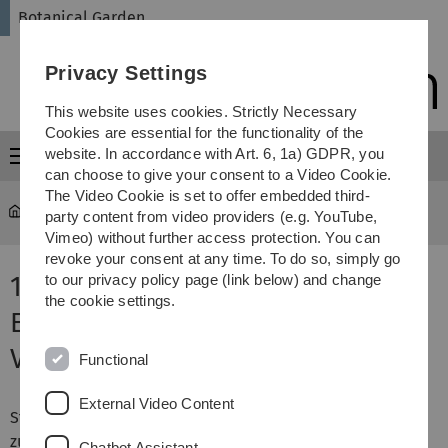
Skip
Skip
Skip
Skip
Botanical Garden
to
to
to
to
main
content
footer
search
Privacy Settings
navigation
This website uses cookies. Strictly Necessary
Cookies are essential for the functionality of the
website. In accordance with Art. 6, 1a) GDPR, you
Menu
can choose to give your consent to a Video Cookie.
The Video Cookie is set to offer embedded third-
Botanical Garden
...
Anwendungsgebiet 1
party content from video providers (e.g. YouTube,
Vimeo) without further access protection. You can
revoke your consent at any time. To do so, simply go
1. Nervosität,
to our privacy policy page (link below) and change
the cookie settings.
Einschlafstörungen, depressive
Verstimmungen
Functional
External Video Content
Stress und Reizüberflutung, Ärger oder ständig
zunehmende Leistungsanforderungen führen zu einer
Chatbot Assistant