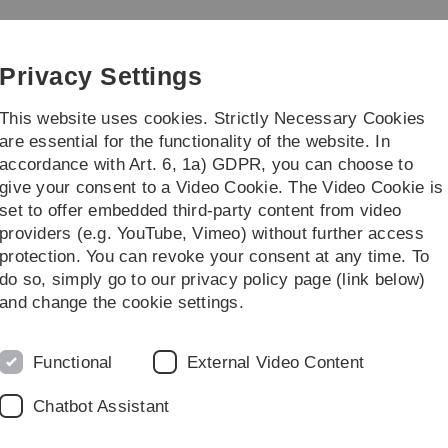
Skip
Skip
Skip
Skip
to
to
to
to
icrotechnology
main
content
footer
search
Privacy Settings
navigation
This website uses cookies. Strictly Necessary Cookies
are essential for the functionality of the website. In
accordance with Art. 6, 1a) GDPR, you can choose to
Institute
Job Offers
give your consent to a Video Cookie. The Video Cookie is
set to offer embedded third-party content from video
Teaching (German)
Vorlesungen (Wintersemester)
Einführung in die
providers (e.g. YouTube, Vimeo) without further access
protection. You can revoke your consent at any time. To
do so, simply go to our privacy policy page (link below)
and change the cookie settings.
der elektrischen Messtechnik zur Messung elektrischer
Pr
urchführung von Messungen üblichen Komponenten und
R
Functional
External Video Content
erden hierbei exemplarisch vertiefend behandelt. Im
Te
E
Chatbot Assistant
T