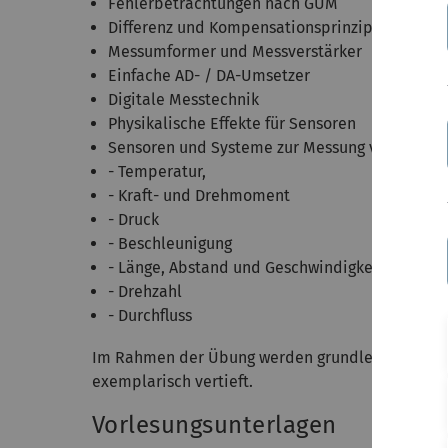
Fehlerbetrachtungen nach GUM
Differenz und Kompensationsprinzip in der Me
Messumformer und Messverstärker
Einfache AD- / DA-Umsetzer
Digitale Messtechnik
Physikalische Effekte für Sensoren
Sensoren und Systeme zur Messung von
- Temperatur,
- Kraft- und Drehmoment
- Druck
- Beschleunigung
- Länge, Abstand und Geschwindigkeit
- Drehzahl
- Durchfluss
Im Rahmen der Übung werden grundlegende Ver
exemplarisch vertieft.
Vorlesungsunterlagen