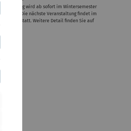
ie Vorlesung wird ab sofort im Wintersemester
ngeboten. Die nächste Veranstaltung findet im
Se 24/25 statt. Weitere Detail finden Sie auf
oodle.