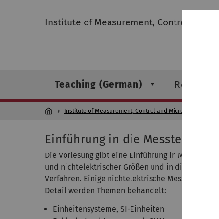
Institute of Measurement, Control and M
Teaching (German)
Research
Institute of Measurement, Control and Microtechnology
Einführung in die Messtechnik
Die Vorlesung gibt eine Einführung in Methoden 
und nichtelektrischer Größen und in die zur D
Verfahren. Einige nichtelektrische Messgrößen w
Detail werden Themen behandelt:
Einheitensysteme, SI-Einheiten