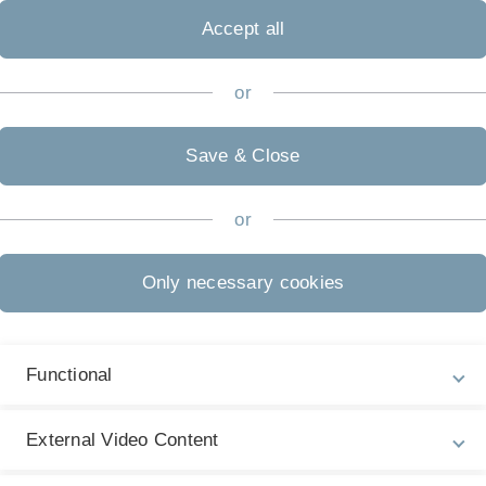
D
Accept all
sstechnik
a
Wi
or
M
Save & Close
or
Only necessary cookies
Functional
fahren in oben genannten Themenschwerpunkten
External Video Content