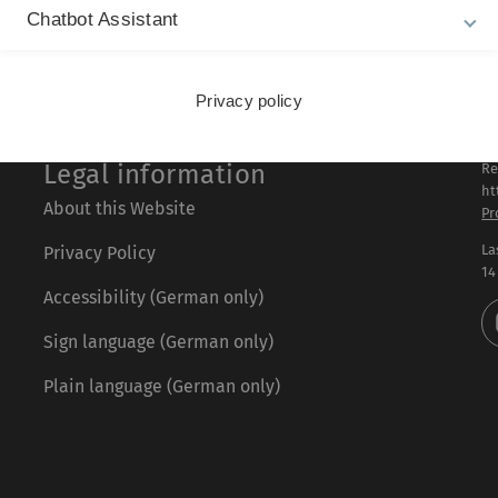
Chatbot Assistant
Privacy policy
Legal information
Re
ht
About this Website
Pr
La
Privacy Policy
14
Accessibility (German only)
Sign language (German only)
Plain language (German only)