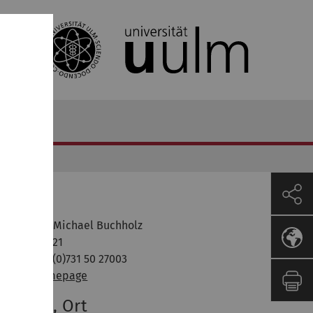
 Messtechnik
Dozent
of. Dr.-Ing. Michael Buchholz
aum: 41.2.221
lefon: +49 (0)731 50 27003
-Mail
|
Homepage
ermine, Ort