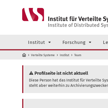
Direkt zum Inhalt
Navigationsmenü der obersten
Institut
Forschung
Le
Verteilte Systeme
Institut
Team
⚠️ Profilseite ist nicht aktuell
Diese Person hat das Institut für Verteilte S
steht aber weiterhin zu Archivierungszwecken
Dominik Mauksch, M.Sc.