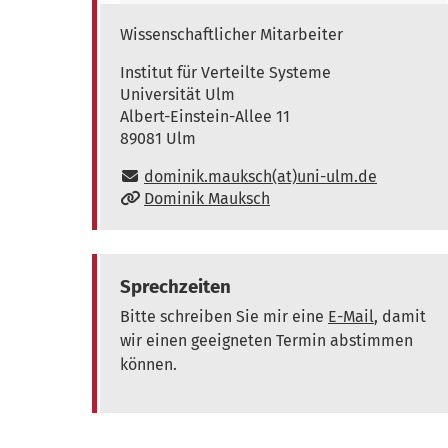
Wissenschaftlicher Mitarbeiter
Institute of Distributed Systems
Institut für Verteilte Systeme
Universität Ulm
Albert-Einstein-Allee 11
89081
Ulm
E-Mail:
dominik.mauksch(at)uni-ulm.de
www:
Dominik Mauksch
Sprechzeiten
Bitte schreiben Sie mir eine
E-Mail
, damit
wir einen geeigneten Termin abstimmen
können.