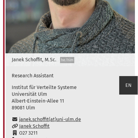
Janek
Schoffit, M. Sc.
he/him
Research Assistant
EN
Institute of Distributed Systems
Institut für Verteilte Systeme
Universität Ulm
Albert-Einstein-Allee 11
89081
Ulm
E-Mail:
janek.schoffit(at)uni-ulm.de
www:
Janek Schoffit
Raum:
O27 3211