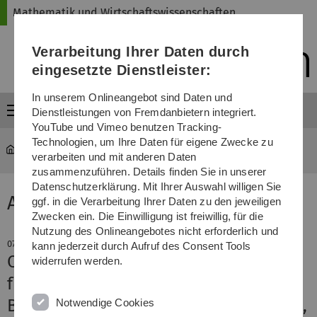
Direkt
Direkt
Direkt
Direkt
Direkt
Mathematik und Wirtschaftswissenschaften
zur
zum
zum
zur
zur
Hauptnavigation
Inhalt
Funktionsmenü
Fußleiste
Suche
Verarbeitung Ihrer Daten durch
(Sprache,
Drucken,
eingesetzte Dienstleister:
Social
Media)
In unserem Onlineangebot sind Daten und
Menü
Dienstleistungen von Fremdanbietern integriert.
YouTube und Vimeo benutzen Tracking-
Technologien, um Ihre Daten für eigene Zwecke zu
Mathematik und Wirtschaftswissenschaften
News-Detail
verarbeiten und mit anderen Daten
zusammenzuführen. Details finden Sie in unserer
Datenschutzerklärung. Mit Ihrer Auswahl willigen Sie
Aktuelle Meldung
ggf. in die Verarbeitung Ihrer Daten zu den jeweiligen
Zwecken ein. Die Einwilligung ist freiwillig, für die
Nutzung des Onlineangebotes nicht erforderlich und
07. Mai 2026
kann jederzeit durch Aufruf des Consent Tools
CHE Ranking: Top-Bilanz der Uni Ulm
widerrufen werden.
für Wirtschaftswissenschaften
Bestnoten für persönliche Betreuung,
Notwendige Cookies