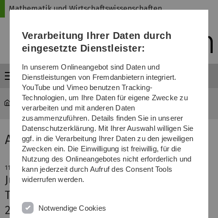
Direkt
Direkt
Direkt
Direkt
Direkt
Mathematik und Wirtschaftswissenschaften
zur
zum
zum
zur
zur
Hauptnavigation
Inhalt
Funktionsmenü
Fußleiste
Suche
Verarbeitung Ihrer Daten durch
(Sprache,
Drucken,
eingesetzte Dienstleister:
Social
Media)
In unserem Onlineangebot sind Daten und
Menü
Dienstleistungen von Fremdanbietern integriert.
YouTube und Vimeo benutzen Tracking-
Technologien, um Ihre Daten für eigene Zwecke zu
Mathematik und Wirtschaftswissenschaften
News-Detail
verarbeiten und mit anderen Daten
zusammenzuführen. Details finden Sie in unserer
Datenschutzerklärung. Mit Ihrer Auswahl willigen Sie
Aktuelle Meldung
ggf. in die Verarbeitung Ihrer Daten zu den jeweiligen
Zwecken ein. Die Einwilligung ist freiwillig, für die
Nutzung des Onlineangebotes nicht erforderlich und
11. November 2019
kann jederzeit durch Aufruf des Consent Tools
Jugendliche für nachhaltigen
widerrufen werden.
Textilkonsum begeistern
270 000 Euro für Reallabor-Projekt
Notwendige Cookies