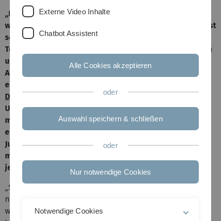
Externe Video Inhalte
„Fast Fashion“ ist vor allem bei Jugendlichen angesagt,
weil sie günstig und trendy ist. Doch die Qualität ist meist
Chatbot Assistent
schlecht und die Nutzungsdauer kurz. Viele dieser
Textilien werden im Ausland unter fragwürdigen sozialen
und ökologischen Umständen produziert. Um in der
Alle Cookies akzeptieren
Altersgruppe der 14 bis 17-Jährigen das Bewusstsein für
einen nachhaltigen Textilkonsum zu stärken, fördert die
oder
Deutsche Bundesstiftung Umwelt
(DBU) ein Projekt der
Universität Ulm und der
Technischen Universität Berlin
Auswahl speichern & schließen
mit 270 000 Euro. Das Besondere an diesem Projekt: In
einem speziellen Reallabor-Format können die
Jugendlichen die Entwicklung und Durchführung aktiv
oder
mitgestalten. Beteiligen werden sich an dem Projekt
jeweils drei Schulen aus Berlin, Ulm und dem Umkreis.
Nur notwendige Cookies
„Schnelllebige Mode setzt auf billige Textilien mit
niedriger Qualität, die bereits nach kurzer Zeit entsorgt
werden“, so der Projektleiter Professor Martin Müller,
Notwendige Cookies