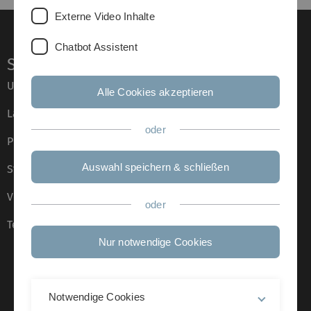
Externe Video Inhalte
Chatbot Assistent
Service
Universität von A–Z
Alle Cookies akzeptieren
Lagepläne
oder
Presse
Auswahl speichern & schließen
Stellenangebote
Veranstaltungskalender
oder
Telefonverzeichnis
Nur notwendige Cookies
Notwendige Cookies