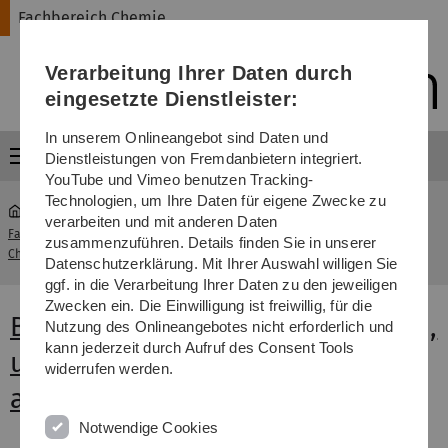
Direkt
Direkt
Direkt
Direkt
Direkt
Fachbereich Chemie
zur
zum
zum
zur
zur
Hauptnavigation
Inhalt
Funktionsmenü
Fußleiste
Suche
Verarbeitung Ihrer Daten durch
(Sprache,
Drucken,
eingesetzte Dienstleister:
Social
Media)
In unserem Onlineangebot sind Daten und
Menü
Dienstleistungen von Fremdanbietern integriert.
YouTube und Vimeo benutzen Tracking-
Technologien, um Ihre Daten für eigene Zwecke zu
verarbeiten und mit anderen Daten
Fachbereich
Stundenpläne, Prüfungstermine,
zusammenzuführen. Details finden Sie in unserer
...
Chemie
Profile
Datenschutzerklärung. Mit Ihrer Auswahl willigen Sie
ggf. in die Verarbeitung Ihrer Daten zu den jeweiligen
Zwecken ein. Die Einwilligung ist freiwillig, für die
Bitte nutzen Sie die Untermenüs,
Nutzung des Onlineangebotes nicht erforderlich und
kann jederzeit durch Aufruf des Consent Tools
um die einzelnen Informationen
widerrufen werden.
aufzurufen
Notwendige Cookies